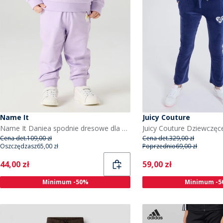
Name It
Juicy Couture
Name It Daniea spodnie dresowe dla dziewczynki kolor Lavendula
Cena det.
109,00 zł
Cena det.
329,00 zł
Oszczędzasz
65,00 zł
Poprzednio
69,00 zł
Current
Current
44,00 zł
59,00 zł
Minimum -50%
Minimum -5