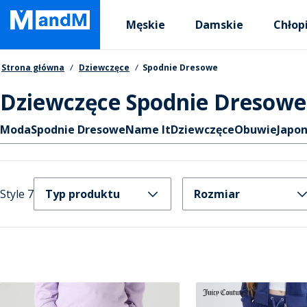
Skip
Primary departments
to
Męskie
Damskie
Chłop
main
content
Nawigacja okruszkowa
Strona główna
Dziewczęce
Spodnie Dresowe
Dziewczęce Spodnie Dresowe
Skróty
Moda
Spodnie Dresowe
Name It
Dziewczęce
Obuwie
Japon
Style 7
Typ produktu
Rozmiar