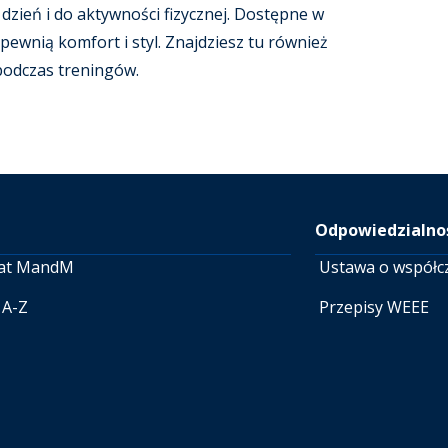
dzień i do aktywności fizycznej. Dostępne w
pewnią komfort i styl. Znajdziesz tu również
 podczas treningów.
Odpowiedzialnoś
at MandM
Ustawa o współc
 A-Z
Przepisy WEEE