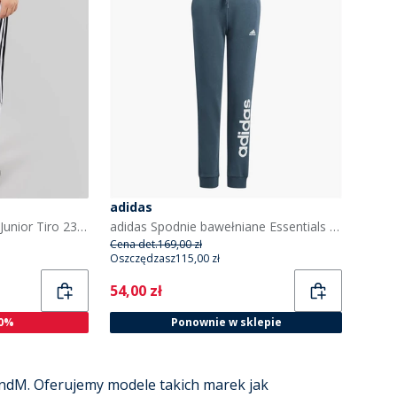
adidas
adidas Spodnie dresowe Junior Tiro 23 League dla juniorów kolor Czarny
adidas Spodnie bawełniane Essentials Linear z logo dla dziewczynek kolor Arctic Night/Biały
Cena det.
169,00 zł
Oszczędzasz
115,00 zł
Current
54,00 zł
0%
Ponownie w sklepie
ndM. Oferujemy modele takich marek jak