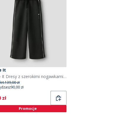
 It
Name It Dresy z szerokimi nogawkami dla dziewczynki kolor Czarny
et.
139,00 zł
ędzasz
90,00 zł
ent
 zł
Promocje