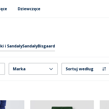
ięce
Dziewczęce
ki i Sandały
Sandały
Bisgaard
Marka
Sortuj według