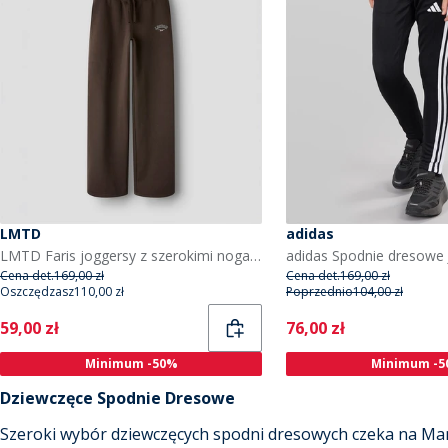
LMTD
adidas
LMTD Faris joggersy z szerokimi nogawkami dla dziewczynki kolor Chocolate Brown
Cena det.
169,00 zł
Cena det.
169,00 zł
Oszczędzasz
110,00 zł
Poprzednio
104,00 zł
Current
Current
59,00 zł
76,00 zł
Minimum -50%
Minimum -5
Dziewczęce Spodnie Dresowe
Szeroki wybór dziewczęcych spodni dresowych czeka na Ma