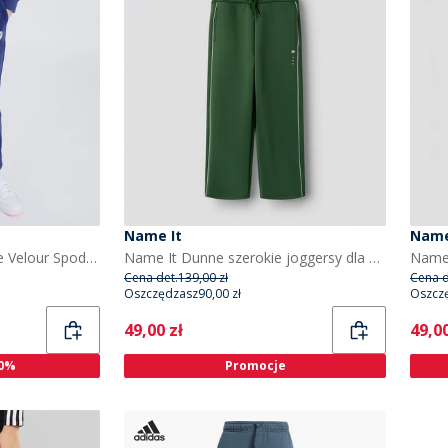
Name It
Name
Juicy Couture Dziewczęce Velour Spodnie Dresowe Niebieski
Name It Dunne szerokie joggersy dla dziewczynki kolor Greener Pastures
Cena det.
139,00 zł
Cena d
Oszczędzasz
90,00 zł
Oszcz
Current
Curr
49,00 zł
49,00
0%
Promocje