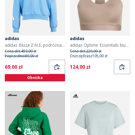
adidas
adidas
adidas Bluza Z.N.E. podróżna FFR France Rugby dla niej kolor Focus Blue
adidas Optime Essentials biustonosz sportowy o wysokim wsparciu dla niej kolor Chalky Brown
Cena det.
459,00 zł
Cena det.
229,00 zł
Poprzednio
89,00 zł
Oszczędzasz
105,00 zł
Current
Current
69,00 zł
124,00 zł
Obniżka