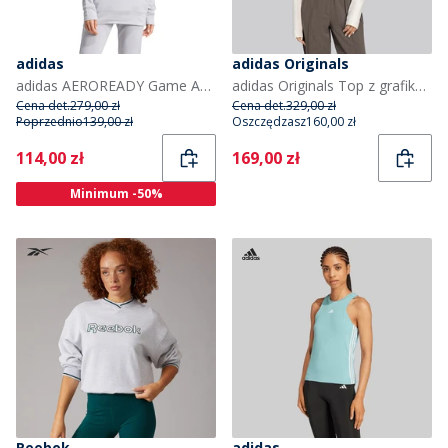
adidas
adidas Originals
adidas AEROREADY Game And Go Hoodie dla niej kolor Glory Grey/Biały
adidas Originals Top z grafiką piłkarską 1/2 zip dla niej kolor Off White
Cena det.
279,00 zł
Cena det.
329,00 zł
Poprzednio
139,00 zł
Oszczędzasz
160,00 zł
Current
Current
114,00 zł
169,00 zł
Minimum -50%
Reebok
adidas