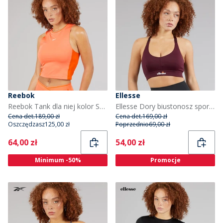
Reebok
Ellesse
Reebok Tank dla niej kolor Supercharged Coral
Ellesse Dory biustonosz sportowy o wysokim stopniu wsparcia dla niej kolor Dark Purple
Cena det.
189,00 zł
Cena det.
169,00 zł
Oszczędzasz
125,00 zł
Poprzednio
69,00 zł
Current
Current
64,00 zł
54,00 zł
Minimum -50%
Promocje