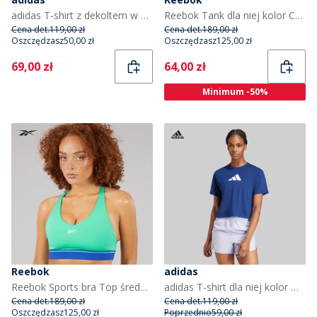
adidas T-shirt z dekoltem w serek dla niej Essential treningowy kolor Semi Ice Tangerine
Reebok Tank dla niej kolor Czarny
Cena det.
119,00 zł
Cena det.
189,00 zł
Oszczędzasz
50,00 zł
Oszczędzasz
125,00 zł
Current
Current
69,00 zł
64,00 zł
Minimum -50%
Reebok
adidas
Reebok Sports bra Top średnie wsparcie dla niej kolor Unleashed Green
adidas T-shirt dla niej kolor Dark Blue
Cena det.
189,00 zł
Cena det.
119,00 zł
Oszczędzasz
125,00 zł
Poprzednio
59,00 zł