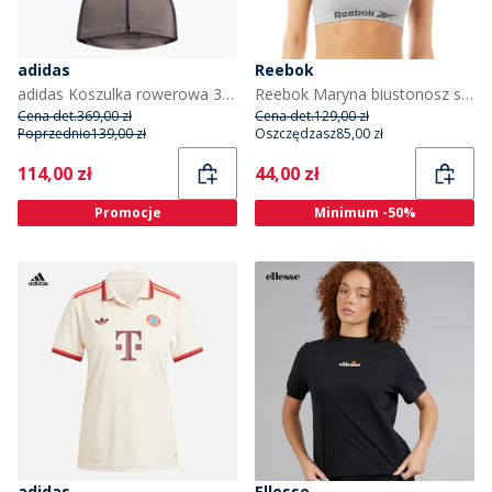
adidas
Reebok
adidas Koszulka rowerowa 3-paski Essentials dla niej kolor Charcoal
Reebok Maryna biustonosz sportowy bezszwowy dla niej kolor szary marglowy
Cena det.
369,00 zł
Cena det.
129,00 zł
Poprzednio
139,00 zł
Oszczędzasz
85,00 zł
Current
Current
114,00 zł
44,00 zł
Promocje
Minimum -50%
adidas
Ellesse