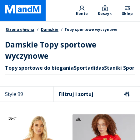
Skip
Primary departments
to
0
Konto
Koszyk
Sklep
main
content
Nawigacja okruszkowa
Strona główna
Damskie
Topy sportowe wyczynowe
Damskie Topy sportowe
wyczynowe
Skróty
Topy sportowe do biegania
Sport
adidas
Staniki Sport
Style 99
Filtruj i sortuj