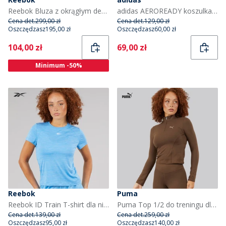
Reebok Bluza z okrągłym dekoltem dla niej kolor Light Grey Heather
adidas AEROREADY koszulka bez rękawów Train Essentials 3-Stripes dla niej kolor Mint Tone/Biały
Cena det.
299,00 zł
Cena det.
129,00 zł
Oszczędzasz
195,00 zł
Oszczędzasz
60,00 zł
Current
Current
104,00 zł
69,00 zł
Minimum -50%
Reebok
Puma
Reebok ID Train T-shirt dla niej kolor Recovery Blue
Puma Top 1/2 do treningu dla niej kolor Espresso Brown
Cena det.
139,00 zł
Cena det.
259,00 zł
Oszczędzasz
95,00 zł
Oszczędzasz
140,00 zł