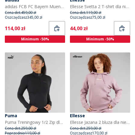
adidas FCB FC Bayern Muenchen 24/25 Trzecia koszulka dla niej kolor Linen
Ellesse Svetta 2 T-shirt dla niej kolor Czarny
Cena det.
459,00 zł
Cena det.
119,00 zł
Oszczędzasz
345,00 zł
Oszczędzasz
75,00 zł
Current
Current
114,00 zł
44,00 zł
Minimum -50%
Minimum -50%
Puma
Ellesse
Puma Treningowy 1/2 Zip dla niej kolor czarny Puma
Ellesse Jazana 2 bluza dla niej kolor Light Purple
Cena det.
259,00 zł
Cena det.
259,00 zł
Poprzednio
119,00 zł
Oszczędzasz
170,00 zł