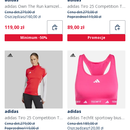
adidas Own The Run kamizelka do biegania dla niej kolor Czarny
adidas Tiro 25 Competition Training Top dla niej kolor Light Purple
Cena det.
279,00 zł
Cena det.
279,00 zł
Oszczędzasz
160,00 zł
Poprzednio
119,00 zł
Current
Current
119,00 zł
89,00 zł
Minimum -50%
Promocje
adidas
adidas
adidas Tiro 25 Competition Training Top dla niej kolor Pure Ruby
adidas Techfit sportowy biustonosz o średnim wsparciu dla niej kolor Real Magenta
Cena det.
279,00 zł
Cena det.
189,00 zł
Poprzednio
119,00 zł
Oszczędzasz
120,00 zł