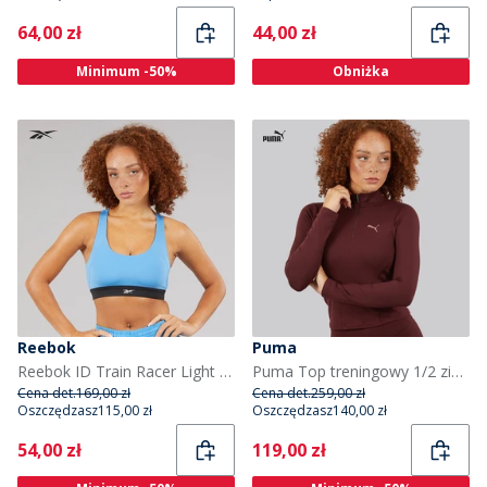
Current
Current
64,00 zł
44,00 zł
Minimum -50%
Obniżka
Reebok
Puma
Reebok ID Train Racer Light Support Sports Bra Top dla niej kolor Recovery Blue
Puma Top treningowy 1/2 zip dla niej kolor Aubergine
Cena det.
169,00 zł
Cena det.
259,00 zł
Oszczędzasz
115,00 zł
Oszczędzasz
140,00 zł
Current
Current
54,00 zł
119,00 zł