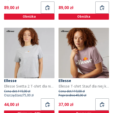
Current
Current
89,00 zł
89,00 zł
Obniżka
Obniżka
Ellesse
Ellesse
Ellesse Svetta 2 T-shirt dla niej kolor Light Grey Marl
Ellesse T-shirt Stauf dla niej kolor Light Purple
Cena det.
119,00 zł
Cena det.
119,00 zł
Oszczędzasz
75,00 zł
Poprzednio
49,00 zł
Current
Current
44,00 zł
37,00 zł