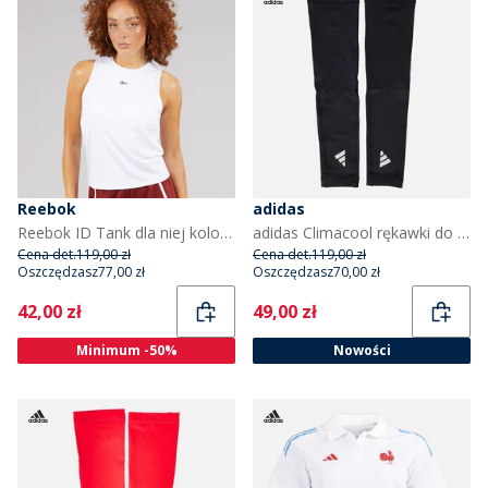
Reebok
adidas
Reebok ID Tank dla niej kolor Biały
adidas Climacool rękawki do biegania kolor Black/White
Cena det.
119,00 zł
Cena det.
119,00 zł
Oszczędzasz
77,00 zł
Oszczędzasz
70,00 zł
Current
Current
42,00 zł
49,00 zł
Minimum -50%
Nowości