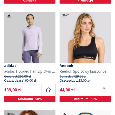
Obniżka
Promocje
adidas
Reebok
adidas Hooded half-zip Own The Run Winterized dla niej kolor Powder Plum
Reebok Sportowy biustonosz Steffi Performance dla niej kolor czarny
Cena det.
299,00 zł
Cena det.
129,00 zł
Oszczędzasz
160,00 zł
Oszczędzasz
85,00 zł
Current
Current
139,00 zł
44,00 zł
Minimum -50%
Minimum -50%