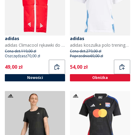
adidas
adidas
adidas Climacool rękawki do biegania kolor Lucid Red/White
adidas koszulka polo treningowe FFR Francja dla niej kolor Biały
Cena det.
119,00 zł
Cena det.
279,00 zł
Oszczędzasz
70,00 zł
Poprzednio
69,00 zł
Current
Current
49,00 zł
54,00 zł
Nowości
Obniżka