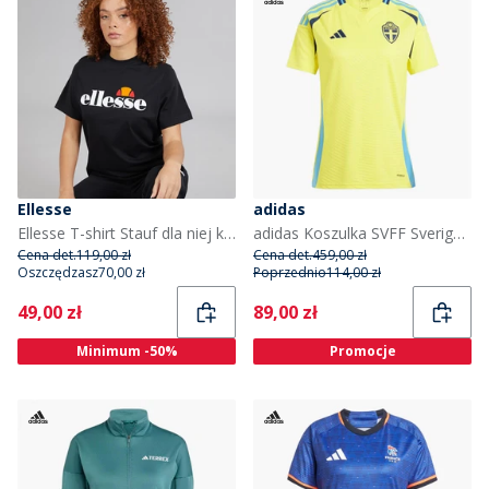
Ellesse
adidas
Ellesse T-shirt Stauf dla niej kolor Czarny
adidas Koszulka SVFF Sverige 2024 Home dla niej kolor Bright Yellow
Cena det.
119,00 zł
Cena det.
459,00 zł
Oszczędzasz
70,00 zł
Poprzednio
114,00 zł
Current
Current
49,00 zł
89,00 zł
Minimum -50%
Promocje