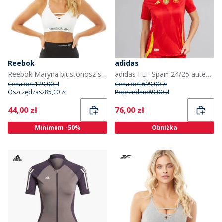
Reebok
adidas
Reebok Maryna biustonosz sportowy bezszwowy dla niej kolor biały
adidas FEF Spain 24/25 autentyczna koszulka home dla niej kolor Better Scarlet
Cena det.
129,00 zł
Cena det.
699,00 zł
Oszczędzasz
85,00 zł
Poprzednio
89,00 zł
Current
Current
44,00 zł
76,00 zł
Minimum -50%
Obniżka