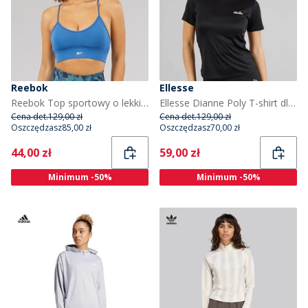
Reebok
Ellesse
Reebok Top sportowy o lekkim wsparciu Tri-Back dla niej kolor Twilight Blue
Ellesse Dianne Poly T-shirt dla niej kolor Czarny
Cena det.
129,00 zł
Cena det.
129,00 zł
Oszczędzasz
85,00 zł
Oszczędzasz
70,00 zł
Current
Current
44,00 zł
59,00 zł
Minimum -50%
Minimum -50%