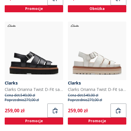
Promocje
Obniżka
Clarks
Clarks
Clarks Orianna Twist D-Fit sandały dla niej kolor Czarny
Clarks Orianna Twist D-Fit sandały dla niej kolor Off White
Cena det.
549,00 zł
Cena det.
549,00 zł
Poprzednio
279,00 zł
Poprzednio
279,00 zł
Current
Current
259,00 zł
259,00 zł
Promocje
Promocje