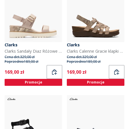
Clarks
Clarks
Clarks Sandały Diaz Różowe dla niej kolor Sand Combi
Clarks Calenne Gracie klapki na koturnie dla niej kolor Bronze Metallic
Cena det.
329,00 zł
Cena det.
329,00 zł
Poprzednio
189,00 zł
Poprzednio
189,00 zł
Current
Current
169,00 zł
169,00 zł
Promocje
Promocje