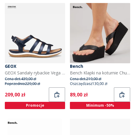
GEOX
Bench
GEOX Sandały rybackie Vega dla niej, kolor Dark Jeans kolor Dk Jeans
Bench Klapki na koturnie Chunky Vacay dla niej kolor Black Pu
Cena det.
439,00 zł
Cena det.
219,00 zł
Poprzednio
229,00 zł
Oszczędzasz
130,00 zł
Current
Current
209,00 zł
89,00 zł
Promocje
Minimum -50%