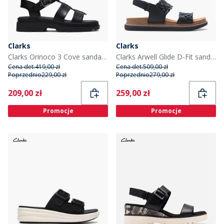
Clarks
Clarks
Clarks Orinoco 3 Cove sandały dla niej kolor Black Leather
Clarks Arwell Glide D-Fit sandały dla niej kolor Czarny
Cena det.
419,00 zł
Cena det.
509,00 zł
Poprzednio
229,00 zł
Poprzednio
279,00 zł
Current
Current
209,00 zł
259,00 zł
Promocje
Promocje