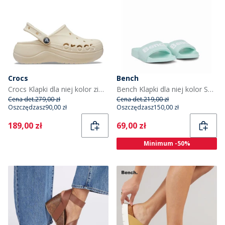
Crocs
Bench
Crocs Klapki dla niej kolor zimny biały
Bench Klapki dla niej kolor Surf Spray/biały
Cena det.
279,00 zł
Cena det.
219,00 zł
Oszczędzasz
90,00 zł
Oszczędzasz
150,00 zł
Current
Current
189,00 zł
69,00 zł
Minimum -50%