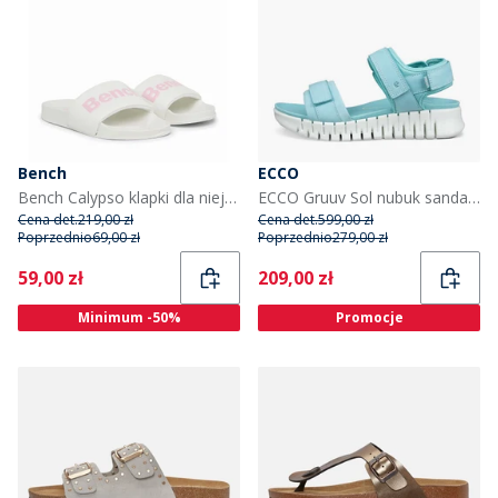
Bench
ECCO
Bench Calypso klapki dla niej kolor biały/różowy
ECCO Gruuv Sol nubuk sandały z paskiem na kostce dla niej kolor Aquatic
Cena det.
219,00 zł
Cena det.
599,00 zł
Poprzednio
69,00 zł
Poprzednio
279,00 zł
Current
Current
59,00 zł
209,00 zł
Minimum -50%
Promocje