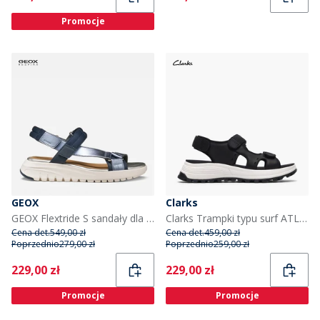
Promocje
GEOX
Clarks
GEOX Flextride S sandały dla niej kolor Navy/Avio
Clarks Trampki typu surf ATL Trek dla niej kolor Black Leather
Cena det.
549,00 zł
Cena det.
459,00 zł
Poprzednio
279,00 zł
Poprzednio
259,00 zł
Current
Current
229,00 zł
229,00 zł
Promocje
Promocje