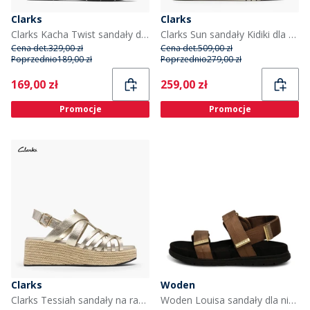
Clarks
Clarks
Clarks Kacha Twist sandały dla niej kolor Black Leather
Clarks Sun sandały Kidiki dla niej kolor Black Combi
Cena det.
329,00 zł
Cena det.
509,00 zł
Poprzednio
189,00 zł
Poprzednio
279,00 zł
Current
Current
169,00 zł
259,00 zł
Promocje
Promocje
Clarks
Woden
Clarks Tessiah sandały na ramiączkach dla niej kolor Gold Leather
Woden Louisa sandały dla niej kolor 069 Latte