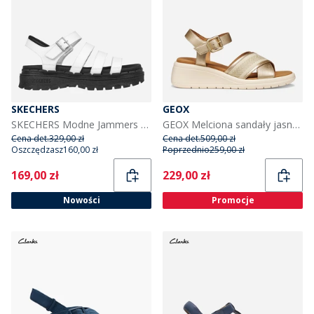
SKECHERS
GEOX
SKECHERS Modne Jammers sandały dla niej kolor White
GEOX Melciona sandały jasne złoto/papierek dla niej kolor Lt Gold/Papyrus
Cena det.
329,00 zł
Cena det.
509,00 zł
Oszczędzasz
160,00 zł
Poprzednio
259,00 zł
Current
Current
169,00 zł
229,00 zł
Nowości
Promocje