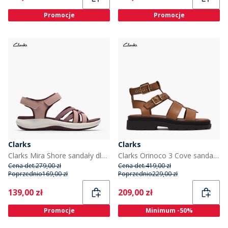
Promocje
Promocje
Clarks
Clarks
Clarks Mira Shore sandały dla niej kolor Maroon
Clarks Orinoco 3 Cove sandały dla niej kolor Tan Leather
Cena det.
279,00 zł
Cena det.
419,00 zł
Poprzednio
169,00 zł
Poprzednio
229,00 zł
Current
Current
139,00 zł
209,00 zł
Promocje
Minimum -50%