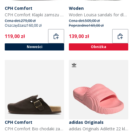
CPH Comfort
Woden
CPH Comfort Klapki zamszu Bio kolor taupe
Woden Louisa sandals for dla niej kolor ivory
Cena det.
279,00 zł
Cena det.
509,00 zł
Oszczędzasz
160,00 zł
Poprzednio
169,00 zł
Current
Current
119,00 zł
139,00 zł
Nowości
Obniżka
CPH Comfort
adidas Originals
CPH Comfort Bio chodaki zamszowe sandały kolor Dark Brown
adidas Originals Adilette 22 klapki dla niej kolor Semi Pink Spark