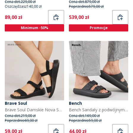
Cena det.
229,00 zł
Cena det.
879,00 zł
Oszczędzasz
140,00 zł
Poprzednio
579,00 zł
Current
Current
89,00 zł
539,00 zł
Minimum -50%
Promocje
Brave Soul
Bench
Brave Soul Damskie Nova Sandały Czarny
Bench Sandały z podwójnym paskiem Ibbette dla niej kolor Czarny
Cena det.
219,00 zł
Cena det.
169,00 zł
Poprzednio
69,00 zł
Poprzednio
59,00 zł
Current
Current
59,00 zł
44,00 zł