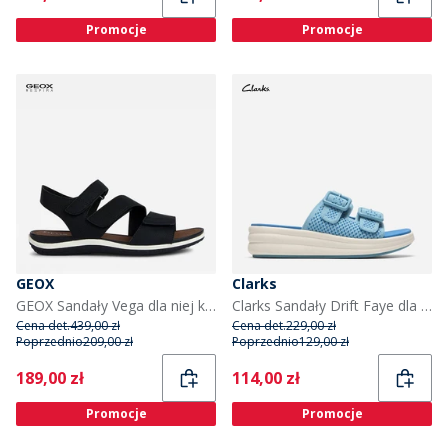
Promocje
Promocje
GEOX
Clarks
GEOX Sandały Vega dla niej kolor Czarny
Clarks Sandały Drift Faye dla niej kolor Bright Blue
Cena det.
439,00 zł
Cena det.
229,00 zł
Poprzednio
209,00 zł
Poprzednio
129,00 zł
Current
Current
189,00 zł
114,00 zł
Promocje
Promocje