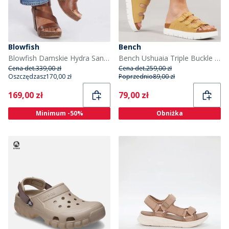
Blowfish
Bench
Blowfish Damskie Hydra Sandały na Platformie Dębnik
Bench Ushuaia Triple Buckle als dla niej kolor Sand
Cena det.
339,00 zł
Cena det.
259,00 zł
Oszczędzasz
170,00 zł
Poprzednio
89,00 zł
Current
Current
169,00 zł
79,00 zł
Minimum -50%
Obniżka