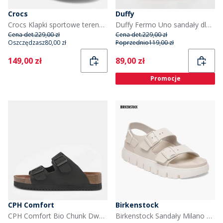
Crocs
Duffy
Crocs Klapki sportowe terenowe kolor Cobblestone/Truffle
Duffy Fermo Uno sandały dla niej kolor ciemnoszary
Cena det.
229,00 zł
Cena det.
229,00 zł
Oszczędzasz
80,00 zł
Poprzednio
119,00 zł
Current
Current
149,00 zł
89,00 zł
Promocje
CPH Comfort
Birkenstock
CPH Comfort Bio Chunk Dwa Paski Sandały dla niej kolor Czarny
Birkenstock Sandały Milano z podwójną klamrą dla niej kolor Eggshell