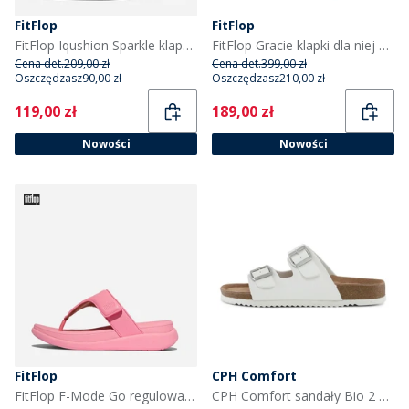
FitFlop
FitFlop
FitFlop Iqushion Sparkle klapki dla niej kolor Midnight Navy
FitFlop Gracie klapki dla niej kolor srebrny
Cena det.
209,00 zł
Cena det.
399,00 zł
Oszczędzasz
90,00 zł
Oszczędzasz
210,00 zł
Current
Current
119,00 zł
189,00 zł
Nowości
Nowości
FitFlop
CPH Comfort
FitFlop F-Mode Go regulowane sandały platformy z paskiem na palce dla niej kolor Pink Perfect
CPH Comfort sandały Bio 2 paski dla niej kolor Biały