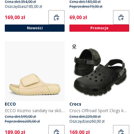
Cena det.
354,00 zł
Cena det.
189,00 zł
Oszczędzasz
185,00 zł
Poprzednio
79,00 zł
Current
Current
169,00 zł
69,00 zł
Nowości
Promocje
ECCO
Crocs
ECCO Kozmo sandały na skórzanym pasku dla niej kolor Straw
Crocs Offroad Sport Clogs kolor czarny/grafitowy
Cena det.
599,00 zł
Cena det.
229,00 zł
Poprzednio
209,00 zł
Oszczędzasz
60,00 zł
Current
Current
189,00 zł
169,00 zł