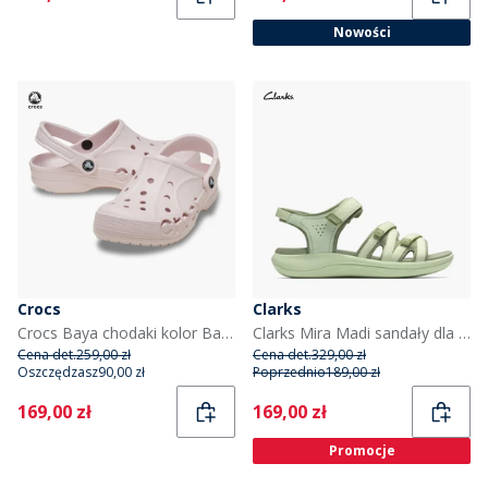
Nowości
Crocs
Clarks
Crocs Baya chodaki kolor Barely Pink
Clarks Mira Madi sandały dla niej kolor Light Olive Combi
Cena det.
259,00 zł
Cena det.
329,00 zł
Oszczędzasz
90,00 zł
Poprzednio
189,00 zł
Current
Current
169,00 zł
169,00 zł
Promocje