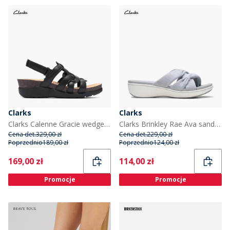
Clarks
Clarks
Clarks Calenne Gracie wedge sandały dla niej kolor Black Combi
Clarks Brinkley Rae Ava sandały dla niej kolor Light Grey
Cena det.
329,00 zł
Cena det.
229,00 zł
Poprzednio
189,00 zł
Poprzednio
124,00 zł
Current
Current
169,00 zł
114,00 zł
Promocje
Promocje