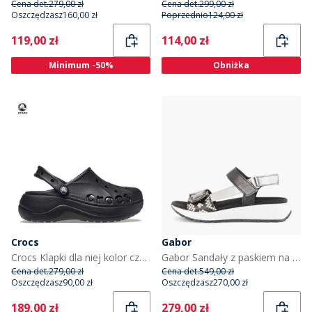
Cena det.
279,00 zł
Cena det.
299,00 zł
Oszczędzasz
160,00 zł
Poprzednio
124,00 zł
Current
Current
119,00 zł
114,00 zł
Minimum -50%
Obniżka
Crocs
Gabor
Crocs Klapki dla niej kolor czarny
Gabor Sandały z paskiem na kostce dla niej kolor Black/Snake
Cena det.
279,00 zł
Cena det.
549,00 zł
Oszczędzasz
90,00 zł
Oszczędzasz
270,00 zł
Current
Current
189,00 zł
279,00 zł