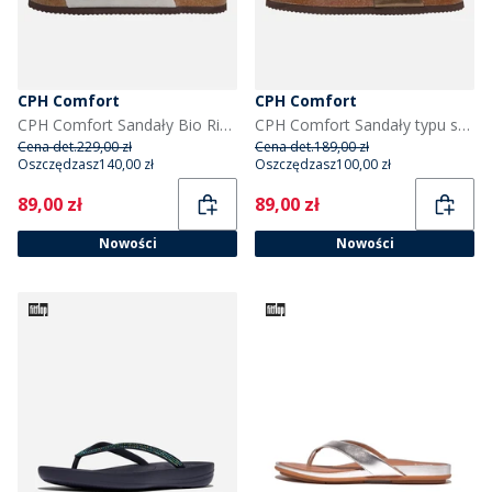
CPH Comfort
CPH Comfort
CPH Comfort Sandały Bio Rivets dla niej kolor Beżowy
CPH Comfort Sandały typu stringi Bio dla niej kolor Brąz
Cena det.
229,00 zł
Cena det.
189,00 zł
Oszczędzasz
140,00 zł
Oszczędzasz
100,00 zł
Current
Current
89,00 zł
89,00 zł
Nowości
Nowości