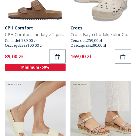
CPH Comfort
Crocs
CPH Comfort sandały z 2 paskami kolor Camel
Crocs Baya chodaki kolor Cobblestone
Cena det.
189,00 zł
Cena det.
259,00 zł
Oszczędzasz
100,00 zł
Oszczędzasz
90,00 zł
Current
Current
89,00 zł
169,00 zł
Minimum -50%