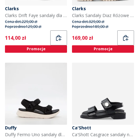
Clarks
Clarks
Clarks Drift Faye sandały dla niej kolor Czarny
Clarks Sandały Diaz Różowe dla niej kolor Black Combi
Cena det.
229,00 zł
Cena det.
329,00 zł
Poprzednio
129,00 zł
Poprzednio
189,00 zł
Current
Current
114,00 zł
169,00 zł
Promocje
Promocje
Duffy
Ca'Shott
Duffy Fermo Uno sandały dla niej kolor Czarny
Ca'Shott Casgrace sandały na rzepy ze skóry lakierowanej dla niej kolor Czarny