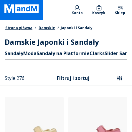
Skip
Primary departments
to
0
Konto
Koszyk
Sklep
main
content
Nawigacja okruszkowa
Strona główna
Damskie
Japonki i Sandały
Damskie Japonki i Sandały
Skróty
Sandały
Moda
Sandały na Platformie
Clarks
Slider Sand
Style 276
Filtruj i sortuj