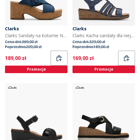
Clarks
Clarks
Clarks Sandały na koturnie Nerisa West dla niej kolor Navy Nubuck
Clarks Kacha sandały dla niej kolor Denim Blue Leather
Cena det.
369,00 zł
Cena det.
329,00 zł
Poprzednio
209,00 zł
Poprzednio
189,00 zł
Current
Current
189,00 zł
169,00 zł
Promocje
Promocje