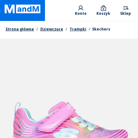
Skip
Primary departments
to
0
Konto
Koszyk
Sklep
main
content
Nawigacja okruszkowa
Strona główna
Dziewczęce
Trampki
Skechers