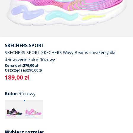
SKECHERS SPORT
SKECHERS SPORT SKECHERS Wavy Beams sneakersy dla
dziewczynki kolor Różowy
Cena det.
279,00 zł
Oszczędzasz
90,00 zł
Current
189,00 zł
Kolor
:
Różowy
Wybierz rozmiar