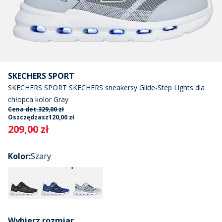
SKECHERS SPORT
SKECHERS SPORT SKECHERS sneakersy Glide-Step Lights dla
chłopca kolor Gray
Cena det.
329,00 zł
Oszczędzasz
120,00 zł
Current
209,00 zł
Kolor
:
Szary
Wybierz rozmiar