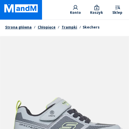
Skip
Primary departments
to
0
Konto
Koszyk
Sklep
main
content
Nawigacja okruszkowa
Strona główna
Chłopięce
Trampki
Skechers