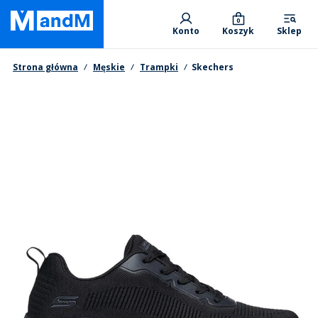
Skip
Primary departments
to
0
Konto
Koszyk
Sklep
main
content
Nawigacja okruszkowa
Strona główna
Męskie
Trampki
Skechers