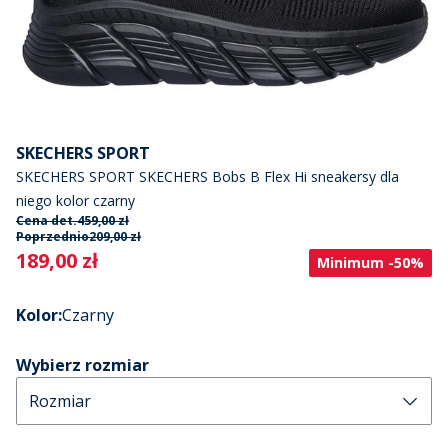
SKECHERS SPORT
SKECHERS SPORT SKECHERS Bobs B Flex Hi sneakersy dla
niego kolor czarny
Cena det.
459,00 zł
Poprzednio
209,00 zł
Current
189,00 zł
Minimum -50%
Kolor
:
Czarny
Wybierz rozmiar