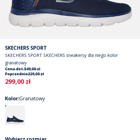
SKECHERS SPORT
SKECHERS SPORT SKECHERS sneakersy dla niego kolor
granatowy
Cena det.
549,00 zł
Poprzednio
329,00 zł
Current
299,00 zł
Kolor
:
Granatowy
Wybierz rozmiar