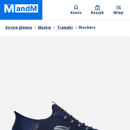
Skip
Primary departments
to
0
Konto
Koszyk
Sklep
main
content
Nawigacja okruszkowa
Strona główna
Męskie
Trampki
Skechers