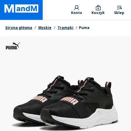
Skip
Primary departments
to
0
Konto
Koszyk
Sklep
main
content
Nawigacja okruszkowa
Strona główna
Męskie
Trampki
Puma