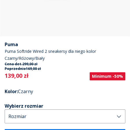
Puma
Puma Softride Wired 2 sneakersy dla niego kolor
Czarny/Różowy/Biały
Cena det.
299,00 zł
Poprzednio
169,00 zł
Current
139,00 zł
Minimum -50%
Kolor
:
Czarny
Wybierz rozmiar