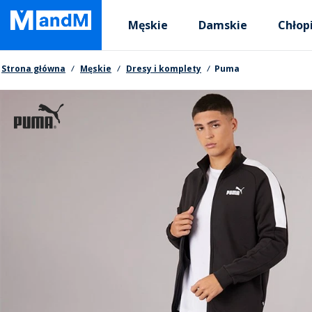
Skip
Primary departments
to
Męskie
Damskie
Chłop
main
content
Nawigacja okruszkowa
Strona główna
Męskie
Dresy i komplety
Puma