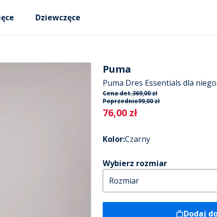
ięce
Dziewczęce
Puma
Puma Dres Essentials dla niego
Cena det.
369,00 zł
Poprzednio
99,00 zł
Current
76,00 zł
Kolor
:
Czarny
Wybierz rozmiar
Dodaj d