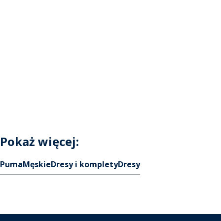
Pokaż więcej:
Puma
Męskie
Dresy i komplety
Dresy