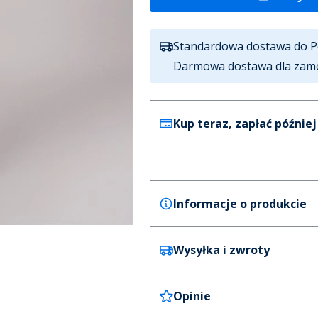
Standardowa dostawa do P
Darmowa dostawa dla zam
Kup teraz, zapłać później
Informacje o produkcie
Wysyłka i zwroty
Puma
Puma Dres Essentials dla nie
Kolor
Opinie
Wysyłka standardowa
Czarny
Czas dostawy: 3 dni robocze