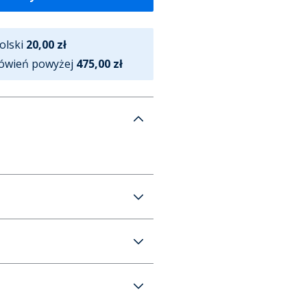
olski
20,00 zł
ówień powyżej
475,00 zł
go kolor czarny
20 zł (Bezpłatna od 475 zł)