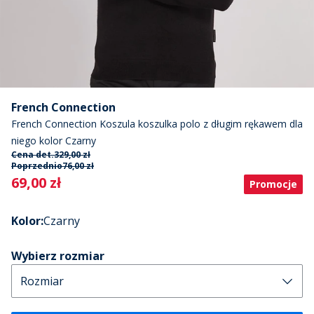
French Connection
French Connection Koszula koszulka polo z długim rękawem dla
niego kolor Czarny
Cena det.
329,00 zł
Poprzednio
76,00 zł
Current
69,00 zł
Promocje
Kolor
:
Czarny
Wybierz rozmiar