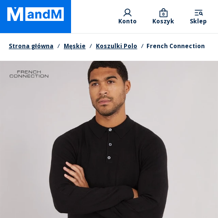
Skip
Primary departments
to
0
Konto
Koszyk
Sklep
main
content
Nawigacja okruszkowa
Strona główna
Męskie
Koszulki Polo
French Connection