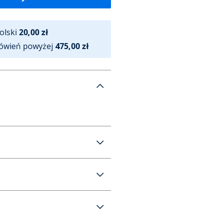
olski
20,00 zł
ówień powyżej
475,00 zł
iego kolor mieszany
20 zł (Bezpłatna od 475 zł)