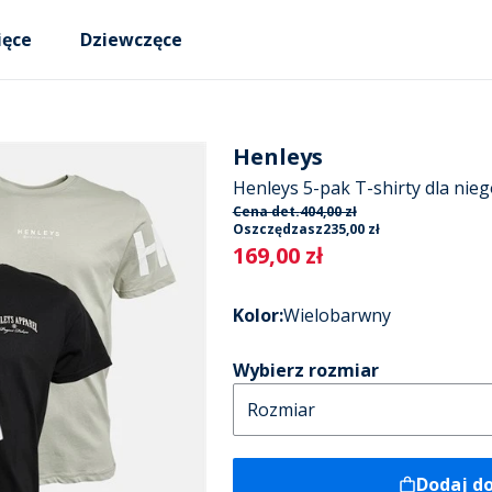
ięce
Dziewczęce
Henleys
Henleys 5-pak T-shirty dla nie
Cena det.
404,00 zł
Oszczędzasz
235,00 zł
Current
169,00 zł
Kolor
:
Wielobarwny
Wybierz rozmiar
Dodaj d