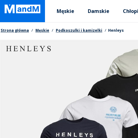
Skip
Primary departments
to
Męskie
Damskie
Chłop
main
content
Nawigacja okruszkowa
Strona główna
Męskie
Podkoszulki i kamizelki
Henleys