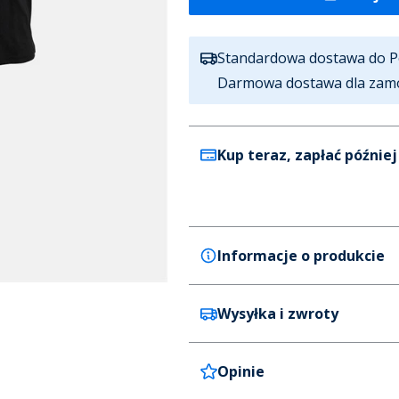
Standardowa dostawa do P
Darmowa dostawa dla zam
Kup teraz, zapłać później
Informacje o produkcie
Wysyłka i zwroty
Henleys
Henleys 5-pak T-shirty dla n
Kolor
Opinie
Wysyłka standardowa
Wielobarwny
Czas dostawy: 3 dni robocze