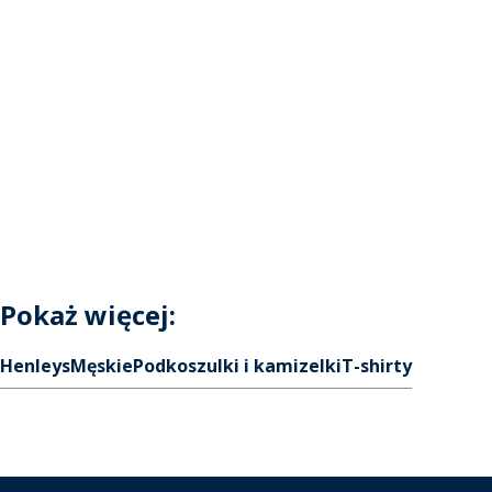
Pokaż więcej:
Henleys
Męskie
Podkoszulki i kamizelki
T-shirty