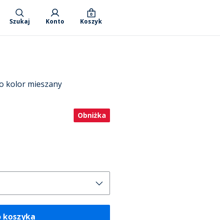
0
Szukaj
Konto
Koszyk
go kolor mieszany
Obniżka
o koszyka