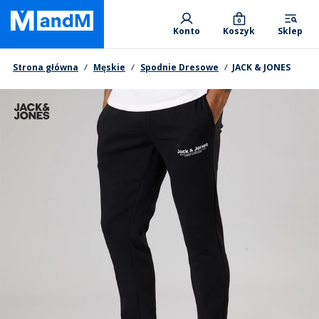
Skip
Primary departments
to
0
Konto
Koszyk
Sklep
main
content
Nawigacja okruszkowa
Strona główna
Męskie
Spodnie Dresowe
JACK & JONES