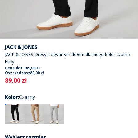
JACK & JONES
JACK & JONES Dresy z otwartym dołem dla niego kolor czarno-
biały
Cena det.
169,00 zł
Oszczędzasz
80,00 zł
Current
89,00 zł
Kolor
:
Czarny
Wybierz rozmiar