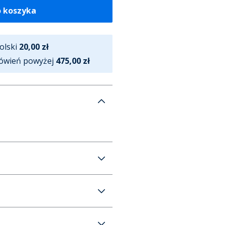
o koszyka
olski
20,00 zł
ówień powyżej
475,00 zł
irt i Wielopak szortów dla