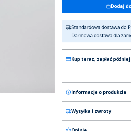
Dodaj d
Standardowa dostawa do P
Darmowa dostawa dla zam
Kup teraz, zapłać później
Informacje o produkcie
Wysyłka i zwroty
JACK & JONES
JACK & JONES Corp Trend T-sh
chłopca kolor Deep Teal
Opinie