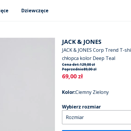
ięce
Dziewczęce
JACK & JONES
JACK & JONES Corp Trend T-shir
chłopca kolor Deep Teal
Cena det.
129,00 zł
Poprzednio
89,00 zł
Current
69,00 zł
Kolor
:
Ciemny Zielony
Wybierz rozmiar