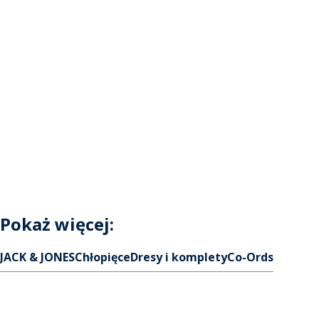
Pokaż więcej:
JACK & JONES
Chłopięce
Dresy i komplety
Co-Ords