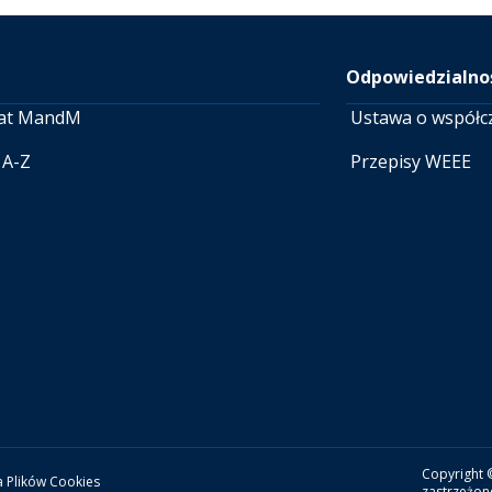
Odpowiedzialnoś
at MandM
Ustawa o współc
 A-Z
Przepisy WEEE
Copyright 
a Plików Cookies
zastrzeżon