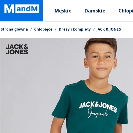
Skip
Primary departments
to
Męskie
Damskie
Chłop
main
content
Nawigacja okruszkowa
Strona główna
Chłopięce
Dresy i komplety
JACK & JONES