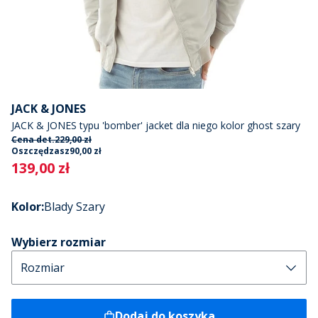
JACK & JONES
JACK & JONES typu 'bomber' jacket dla niego kolor ghost szary
Cena det.
229,00 zł
Oszczędzasz
90,00 zł
Current
139,00 zł
Kolor
:
Blady Szary
Wybierz rozmiar
Dodaj do koszyka