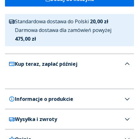
Standardowa dostawa do Polski
20,00 zł
Darmowa dostawa dla zamówień powyżej
475,00 zł
Kup teraz, zapłać później
Informacje o produkcie
Wysyłka i zwroty
JACK & JONES
JACK & JONES typu 'bomber' jacket dla niego kolor
ghost szary