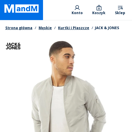
Skip
Primary departments
to
0
Konto
Koszyk
Sklep
main
content
Nawigacja okruszkowa
Strona główna
Męskie
Kurtki i Płaszcze
JACK & JONES