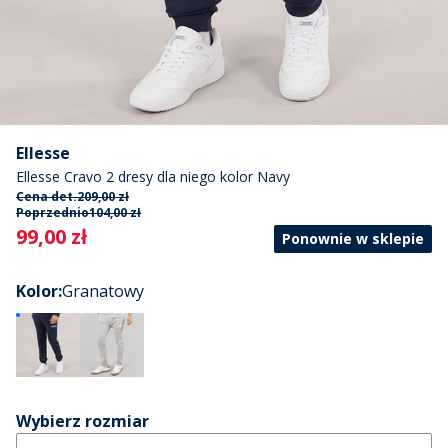
Ellesse
Ellesse Cravo 2 dresy dla niego kolor Navy
Cena det.
209,00 zł
Poprzednio
104,00 zł
Current
99,00 zł
Ponownie w sklepie
Kolor
:
Granatowy
Wybierz rozmiar