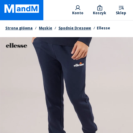
Skip
Primary departments
to
0
Konto
Koszyk
Sklep
main
content
Nawigacja okruszkowa
Strona główna
Męskie
Spodnie Dresowe
Ellesse