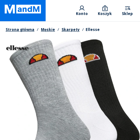
Skip
Primary departments
to
0
Konto
Koszyk
Sklep
main
content
Nawigacja okruszkowa
Strona główna
Męskie
Skarpety
Ellesse