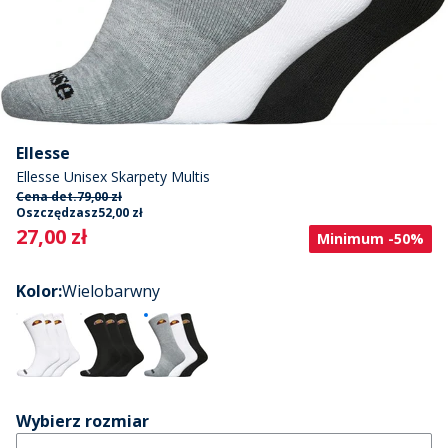
Ellesse
Ellesse Unisex Skarpety Multis
Cena det.
79,00 zł
Oszczędzasz
52,00 zł
Current
27,00 zł
Minimum -50%
Kolor
:
Wielobarwny
Wybierz rozmiar