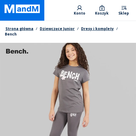
Skip
Primary departments
to
0
Konto
Koszyk
Sklep
main
content
Nawigacja okruszkowa
Strona główna
Dziewczęce Junior
Dresy i komplety
Bench