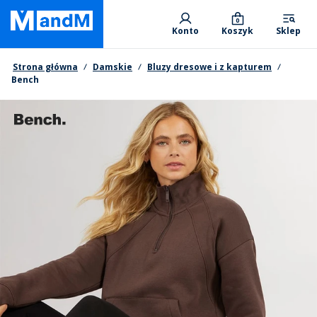
Skip
Primary departments
to
0
Konto
Koszyk
Sklep
main
content
Nawigacja okruszkowa
Strona główna
Damskie
Bluzy dresowe i z kapturem
Bench