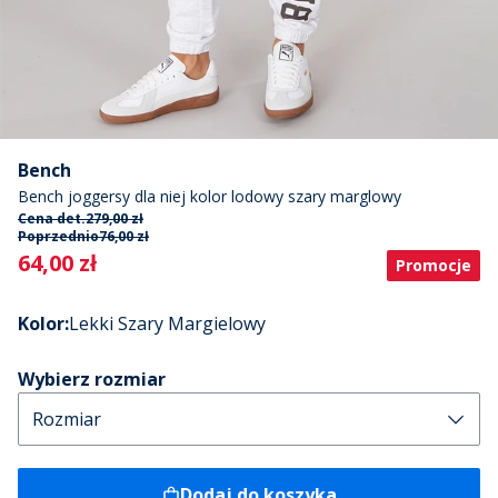
Bench
Bench joggersy dla niej kolor lodowy szary marglowy
Cena det.
279,00 zł
Poprzednio
76,00 zł
Current
64,00 zł
Promocje
Kolor
:
Lekki Szary Margielowy
Wybierz rozmiar
Dodaj do koszyka