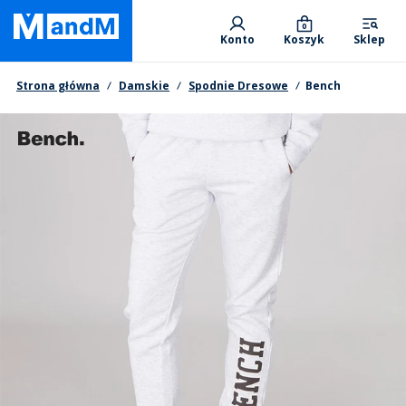
Skip
Primary departments
to
0
Konto
Koszyk
Sklep
main
content
Nawigacja okruszkowa
Strona główna
Damskie
Spodnie Dresowe
Bench