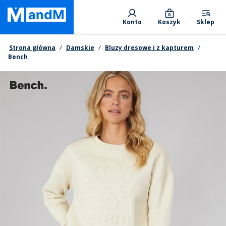
Skip
Primary departments
to
0
Konto
Koszyk
Sklep
main
content
Nawigacja okruszkowa
Strona główna
Damskie
Bluzy dresowe i z kapturem
Bench