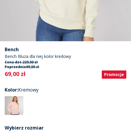
Bench
Bench Bluza dla niej kolor kredowy
Cena det.
229,00 zł
Poprzednio
89,00 zł
Current
69,00 zł
Promocje
Kolor
:
Kremowy
Wybierz rozmiar