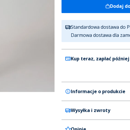
Dodaj d
Standardowa dostawa do P
Darmowa dostawa dla zam
Kup teraz, zapłać później
Informacje o produkcie
Wysyłka i zwroty
Bench
Bench Samira T-shirt i Wielop
Czarny
Opinie