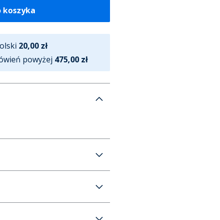
o koszyka
olski
20,00 zł
ówień powyżej
475,00 zł
ak legginsów dla niej kolor