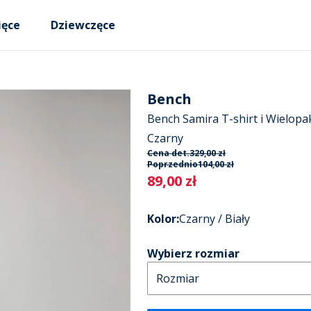
ięce
Dziewczęce
Bench
Bench Samira T-shirt i Wielopak
Czarny
Cena det.
329,00 zł
Poprzednio
104,00 zł
Current
89,00 zł
Kolor
:
Czarny / Biały
Wybierz rozmiar