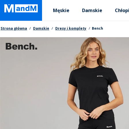
Skip
Primary departments
to
Męskie
Damskie
Chłop
main
content
Nawigacja okruszkowa
Strona główna
Damskie
Dresy i komplety
Bench