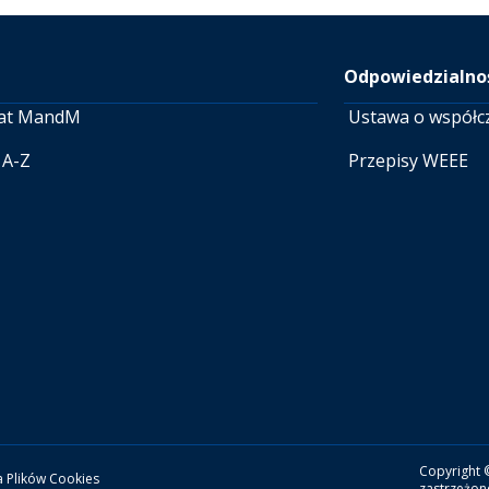
Odpowiedzialnoś
at MandM
Ustawa o współc
 A-Z
Przepisy WEEE
Copyright 
a Plików Cookies
zastrzeżon