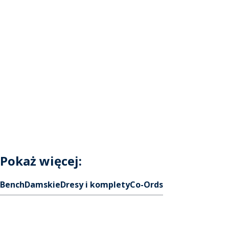
Pokaż więcej:
Bench
Damskie
Dresy i komplety
Co-Ords