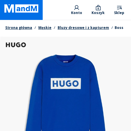
Skip
Primary departments
to
0
Konto
Koszyk
Sklep
main
content
Nawigacja okruszkowa
Strona główna
Męskie
Bluzy dresowe i z kapturem
Boss