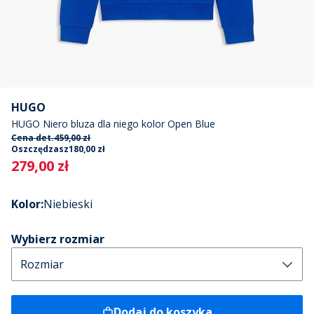
HUGO
HUGO Niero bluza dla niego kolor Open Blue
Cena det.
459,00 zł
Oszczędzasz
180,00 zł
Current
279,00 zł
Kolor
:
Niebieski
Wybierz rozmiar
Dodaj do koszyka