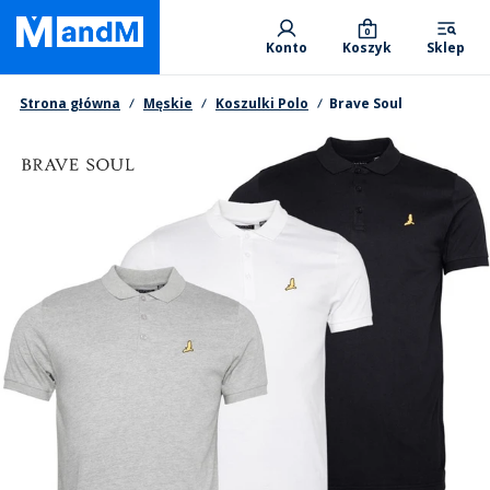
Skip
Primary departments
to
0
Konto
Koszyk
Sklep
main
content
Nawigacja okruszkowa
Strona główna
Męskie
Koszulki Polo
Brave Soul