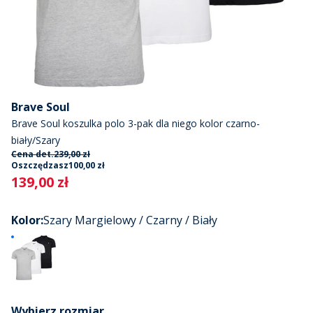
Brave Soul
Brave Soul koszulka polo 3-pak dla niego kolor czarno-
biały/Szary
Cena det.
239,00 zł
Oszczędzasz
100,00 zł
Current
139,00 zł
Kolor
:
Szary Margielowy / Czarny / Biały
Wybierz rozmiar