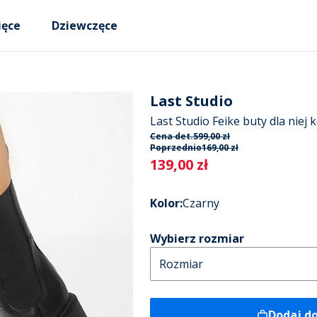
ięce
Dziewczęce
Last Studio
Last Studio Feike buty dla niej 
Cena det.
599,00 zł
Poprzednio
169,00 zł
Current
139,00 zł
Kolor
:
Czarny
Wybierz rozmiar
Dodaj d