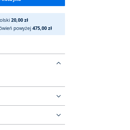
olski
20,00 zł
ówień powyżej
475,00 zł
j kolor Czarny