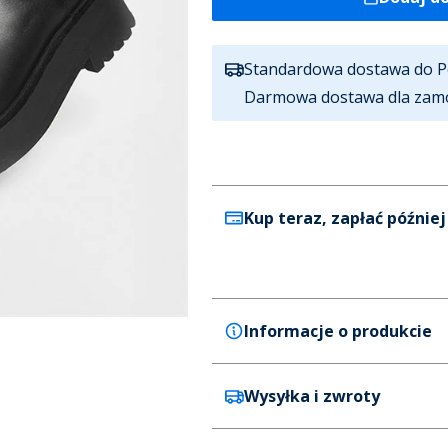
Standardowa dostawa do P
Darmowa dostawa dla zam
Kup teraz, zapłać później
Informacje o produkcie
Wysyłka i zwroty
Last Studio
Last Studio Feike buty dla nie
Kolor