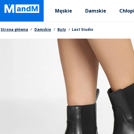
Skip
Primary departments
to
Męskie
Damskie
Chłop
main
content
Nawigacja okruszkowa
Strona główna
Damskie
Buty
Last Studio