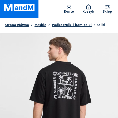
Skip
Primary departments
to
0
Konto
Koszyk
Sklep
main
content
Nawigacja okruszkowa
Strona główna
Męskie
Podkoszulki i kamizelki
Solid