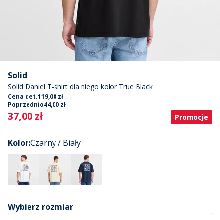
Solid
Solid Daniel T-shirt dla niego kolor True Black
Cena det.
119,00 zł
Poprzednio
44,00 zł
Current
37,00 zł
Promocje
Kolor
:
Czarny / Biały
Wybierz rozmiar