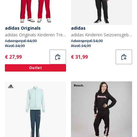
adidas Originals
adidas
adidas Originals Kinderen Trefoil Firebird Trainingspak Better Scarlet/Zwart
adidas Kinderen Seizoensgebonden Essentials Camouflage Trainingspak Zwart/Carbon
Adviesprijs
€ 64,99
Adviesprijs
€ 54,99
Was
€ 34,99
Was
€ 34,99
Current
Current
€ 27,99
€ 31,99
Outlet