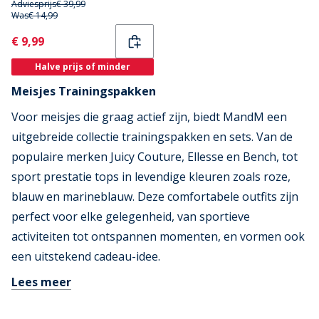
Adviesprijs
€ 39,99
Was
€ 14,99
Current
€ 9,99
Halve prijs of minder
Meisjes Trainingspakken
Voor meisjes die graag actief zijn, biedt MandM een
uitgebreide collectie trainingspakken en sets. Van de
populaire merken Juicy Couture, Ellesse en Bench, tot
sport prestatie tops in levendige kleuren zoals roze,
blauw en marineblauw. Deze comfortabele outfits zijn
perfect voor elke gelegenheid, van sportieve
activiteiten tot ontspannen momenten, en vormen ook
een uitstekend cadeau-idee.
Lees meer