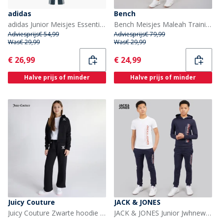
adidas
Bench
adidas Junior Meisjes Essentials 3-Stripes Trainingspak Semi Flash Aqua/Wit
Bench Meisjes Maleah Trainingspak Zwart
Adviesprijs
€ 54,99
Adviesprijs
€ 79,99
Was
€ 29,99
Was
€ 29,99
Current
Current
€ 26,99
€ 24,99
Halve prijs of minder
Halve prijs of minder
Juicy Couture
JACK & JONES
Juicy Couture Zwarte hoodie met ritssluiting Meisjes en joggingbroek met wijde pijpen - Trainingspak
JACK & JONES Junior Jwhnew Structuur Drie Delen Trainingspak En T-shirt Set Navy Blazer