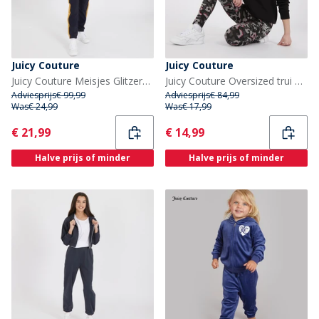
Juicy Couture
Juicy Couture
Juicy Couture Meisjes Glitzervoetbal Streep Rits Trainingspak Set Nachtlucht
Juicy Couture Oversized trui met ronde hals Meisjes en broek met abstracte print - Trainingspakset zwart
Adviesprijs
€ 99,99
Adviesprijs
€ 84,99
Was
€ 24,99
Was
€ 17,99
Current
Current
€ 21,99
€ 14,99
Halve prijs of minder
Halve prijs of minder