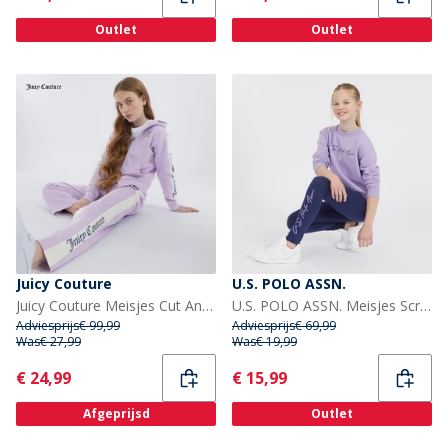
Outlet
Outlet
Juicy Couture
U.S. POLO ASSN.
Juicy Couture Meisjes Cut And Sew Trainingspakken Paars
U.S. POLO ASSN. Meisjes Script Trainingspakken Blauw
Adviesprijs
€ 99,99
Adviesprijs
€ 69,99
Was
€ 27,99
Was
€ 19,99
Current
Current
€ 24,99
€ 15,99
Afgeprijsd
Outlet