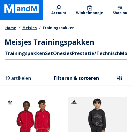
Skip
Primary departments
to
0
Account
Winkelmandje
Shop nu
main
content
Kruimelpad
Home
Meisjes
Trainingspakken
Meisjes Trainingspakken
Quicklinks
Trainingspakken
Set
Onesies
Prestatie/Technisch
Mod
19 artikelen
Filteren & sorteren