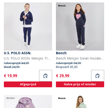
U.S. POLO ASSN.
Bench
U.S. POLO ASSN. Meisjes Trainingspakken Blauw
Bench Meisjes Srean Hoodie En Joggingbroek Trainingspak Marineblauw
Adviesprijs
€ 84,99
Adviesprijs
€ 94,99
Was
€ 24,99
Bespaar
€ 65,00
Current
Current
€ 19,99
€ 29,99
Afgeprijsd
Halve prijs of minder