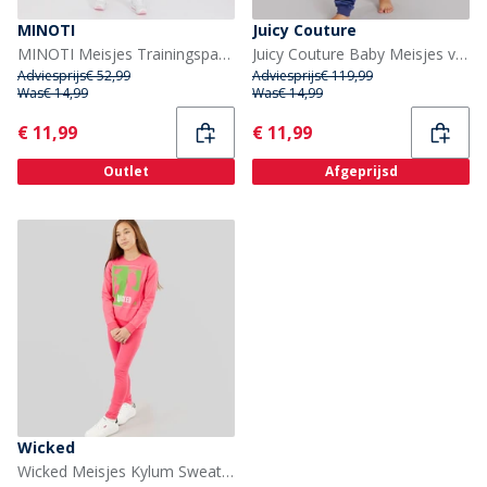
MINOTI
Juicy Couture
MINOTI Meisjes Trainingspakken Grijs
Juicy Couture Baby Meisjes velours hart logo trainingspak blauw
Adviesprijs
€ 52,99
Adviesprijs
€ 119,99
Was
€ 14,99
Was
€ 14,99
Current
Current
€ 11,99
€ 11,99
Outlet
Afgeprijsd
Wicked
Wicked Meisjes Kylum Sweatshirt En Legging Trainingspak Camilla