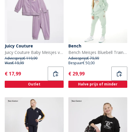
Juicy Couture
Bench
Juicy Couture Baby Meisjes velours trainingspak Lavenula
Bench Meisjes Bluebell Trainingspak Salie
Adviesprijs
€ 119,99
Adviesprijs
€ 79,99
Was
€ 19,99
Bespaar
€ 50,00
Current
Current
€ 17,99
€ 29,99
Outlet
Halve prijs of minder