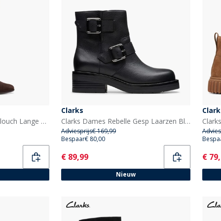
Clarks
Clark
Clarks Dames Freva 85 Slouch Lange Laarzen Dark Brown Suede
Clarks Dames Rebelle Gesp Laarzen Black Leather
Adviesprijs
€ 169,99
Advies
Bespaar
€ 80,00
Bespa
Current
Curr
€ 89,99
€ 79
Nieuw