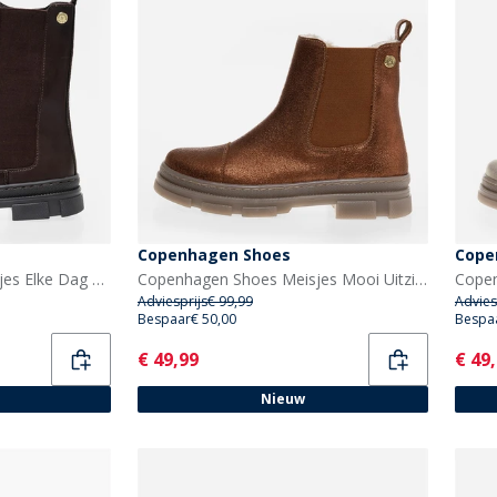
Copenhagen Shoes
Cope
Copenhagen Shoes Meisjes Elke Dag Meisjes Laarzen 847 Dark Brown
Copenhagen Shoes Meisjes Mooi Uitziende Meisjes Lage Laarzen 059 Bronze
Adviesprijs
€ 99,99
Advies
Bespaar
€ 50,00
Bespa
Current
Curr
€ 49,99
€ 49
Nieuw