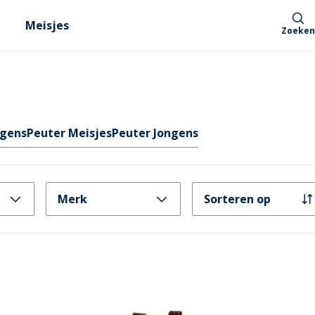
Meisjes
Zoeken
ngens
Peuter Meisjes
Peuter Jongens
Merk
Sorteren op