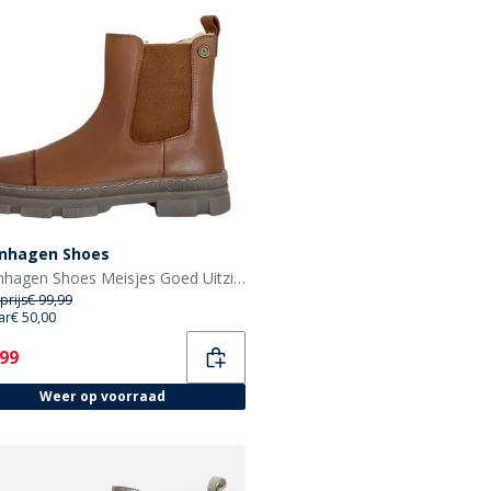
nhagen Shoes
Copenhagen Shoes Meisjes Goed Uitziende Lage Laarzen 112 Cognac
prijs
€ 99,99
ar
€ 50,00
ent
,99
Weer op voorraad