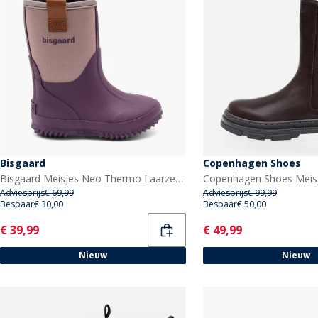
Bisgaard
Copenhagen Shoes
Bisgaard Meisjes Neo Thermo Laarzen Plum
Adviesprijs
€ 69,99
Adviesprijs
€ 99,99
Bespaar
€ 30,00
Bespaar
€ 50,00
Current
Current
€ 39,99
€ 49,99
Nieuw
Nieuw