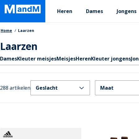
Skip
Primary departments
to
Heren
Dames
Jongens
main
content
Kruimelpad
Home
Laarzen
Laarzen
Quicklinks
Dames
Kleuter meisjes
Meisjes
Heren
Kleuter jongens
Jo
288 artikelen
Geslacht
Maat