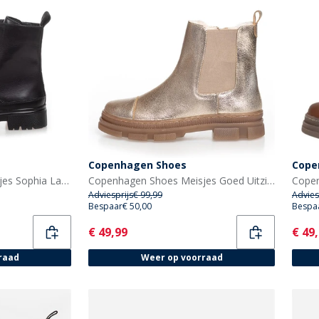
Copenhagen Shoes
Cope
Copenhagen Shoes Meisjes Sophia Laarzen 0001 Zwart
Copenhagen Shoes Meisjes Goed Uitziende Lage Laarzen 012 Goud Metallic
Adviesprijs
€ 99,99
Advies
Bespaar
€ 50,00
Bespa
Current
Curr
€ 49,99
€ 49
raad
Weer op voorraad