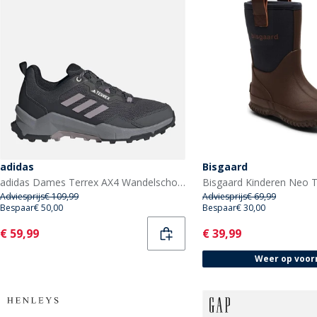
adidas
Bisgaard
adidas Dames Terrex AX4 Wandelschoenen Grey Six/Preloved Fig/Core Black
Adviesprijs
€ 109,99
Adviesprijs
€ 69,99
Bespaar
€ 50,00
Bespaar
€ 30,00
Current
Current
€ 59,99
€ 39,99
Weer op voor