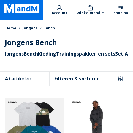
Skip
Primary departments
to
0
Account
Winkelmandje
Shop nu
main
content
Kruimelpad
Home
Jongens
Bench
Jongens Bench
Quicklinks
Jongens
Bench
Kleding
Trainingspakken en sets
Set
JAC
40 artikelen
Filteren & sorteren