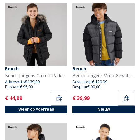
Bench
Bench
Bench Jongens Calcott Parka Jas Zwart
Bench Jongens Vireo Gewatteerde Jas Dark Grey/Zwart
Adviesprijs
€ 139,99
Adviesprijs
€ 129,99
Bespaar
€ 95,00
Bespaar
€ 90,00
Current
Current
€ 44,99
€ 39,99
Weer op voorraad
Nieuw