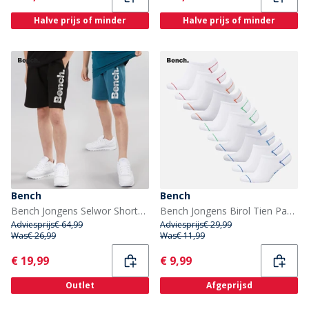
Halve prijs of minder
Halve prijs of minder
Bench
Bench
Bench Jongens Selwor Shorts Set van 2 Teal/Zwart
Bench Jongens Birol Tien Pack Sportsokken Wit
Adviesprijs
€ 64,99
Adviesprijs
€ 29,99
Was
€ 26,99
Was
€ 11,99
Current
Current
€ 19,99
€ 9,99
Outlet
Afgeprijsd