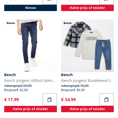
Nieuw
Halve prijs of minder
Bench
Bench
Bench Jongens Gifford Skinny jeans Blauw
Bench Jongens Boulderend Shacket T-shirt en Jeans Set Navy
Adviesprijs
€ 59,99
Adviesprijs
€ 79,99
Bespaar
€ 42,00
Bespaar
€ 45,00
Current
Current
€ 17,99
€ 34,99
Halve prijs of minder
Halve prijs of minder