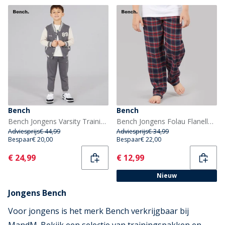
Bench
Bench
Bench Jongens Varsity Trainingspakken Grijs
Bench Jongens Folau Flanellen Check Lounge Broek Navy/Rood/Wit/Geel Check Flanel
Adviesprijs
€ 44,99
Adviesprijs
€ 34,99
Bespaar
€ 20,00
Bespaar
€ 22,00
Current
Current
€ 24,99
€ 12,99
Nieuw
Jongens Bench
Voor jongens is het merk Bench verkrijgbaar bij