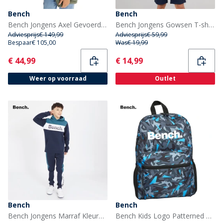
Bench
Bench
Bench Jongens Axel Gevoerd Parka Khaki
Bench Jongens Gowsen T-shirt en shorts set Navy
Adviesprijs
€ 149,99
Adviesprijs
€ 59,99
Bespaar
€ 105,00
Was
€ 19,99
Current
Current
€ 44,99
€ 14,99
Weer op voorraad
Outlet
Bench
Bench
Bench Jongens Marraf Kleurblok Trainingspak Marineblauw
Bench Kids Logo Patterned Rugzakken Meerkleurig