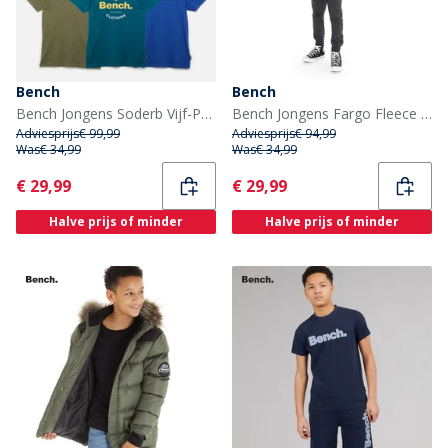
Bench
Bench
Bench Jongens Soderb Vijf-Pack T-shirts Kobalt/Teal/Grijs Melange/Kaki Groen/Zwart
Bench Jongens Fargo Fleece Cargo Trainingspak Antraciet
Adviesprijs
€ 99,99
Adviesprijs
€ 94,99
Was
€ 34,99
Was
€ 34,99
Current
Current
€ 29,99
€ 29,99
Halve prijs of minder
Halve prijs of minder