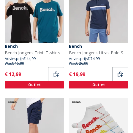
Bench
Bench
Bench Jongens Trinti T-shirts Set van 2 Teal/Zwart
Bench Jongens Litras Polo Shirt En Shorts Set Navy/Mid Blue
Adviesprijs
€ 44,99
Adviesprijs
€ 74,99
Was
€ 15,99
Was
€ 26,99
Current
Current
€ 12,99
€ 19,99
Outlet
Outlet