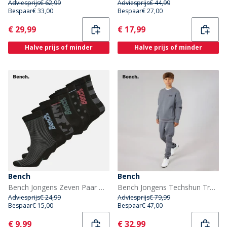
Adviesprijs
€ 62,99
Adviesprijs
€ 44,99
Bespaar
€ 33,00
Bespaar
€ 27,00
Current
Current
€ 29,99
€ 17,99
Halve prijs of minder
Halve prijs of minder
Bench
Bench
Bench Jongens Zeven Paar Wynne Sokken Gesorteerd
Bench Jongens Techshun Trainingspak Staalgrijs
Adviesprijs
€ 24,99
Adviesprijs
€ 79,99
Bespaar
€ 15,00
Bespaar
€ 47,00
Current
Current
€ 9,99
€ 32,99