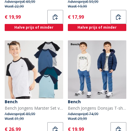
Adviesprijs
€ 69,99
Adviesprijs
€ 59,99
Was
€ 22,99
Was
€ 19,99
Current
Current
€ 19,99
€ 17,99
Halve prijs of minder
Halve prijs of minder
Bench
Bench
Bench Jongens Marster Set van 5 T-shirts Grijs Gemêleerd / Ijs / Teal / Wit / Leisteen Blauw
Bench Jongens Donsjas T-shirt En Jeans Set Blauw
Adviesprijs
€ 89,99
Adviesprijs
€ 74,99
Was
€ 31,99
Was
€ 29,99
Current
Current
€ 26,99
€ 19,99