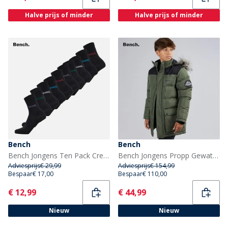
Halve prijs of minder
Halve prijs of minder
Bench
Bench
Bench Jongens Ten Pack Creswick Kostuum Sokken Zwart
Bench Jongens Propp Gewatteerde Parka Jas Khaki
Adviesprijs
€ 29,99
Adviesprijs
€ 154,99
Bespaar
€ 17,00
Bespaar
€ 110,00
Current
Current
€ 12,99
€ 44,99
Nieuw
Nieuw