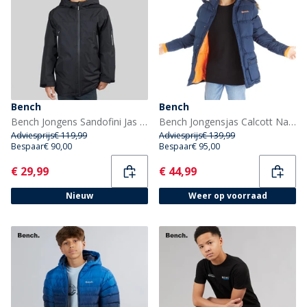
Bench
Bench
Bench Jongens Sandofini Jas met capuchon Zwart
Bench Jongensjas Calcott Navy
Adviesprijs
€ 119,99
Adviesprijs
€ 139,99
Bespaar
€ 90,00
Bespaar
€ 95,00
Current
Current
€ 29,99
€ 44,99
Nieuw
Weer op voorraad