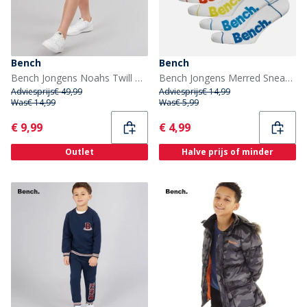
Bench
Bench
Bench Jongens Noahs Twill Cargo Shorts Marineblauw
Bench Jongens Merred Sneakersokken Wit
Adviesprijs
€ 49,99
Adviesprijs
€ 14,99
Was
€ 14,99
Was
€ 5,99
Current
Current
€ 9,99
€ 4,99
Outlet
Halve prijs of minder