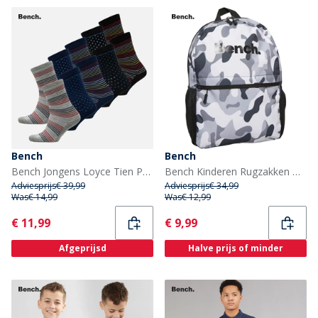
Bench
Bench
Bench Jongens Loyce Tien Paar Sokken Multi
Bench Kinderen Rugzakken Grijs Caom
Adviesprijs
€ 39,99
Adviesprijs
€ 34,99
Was
€ 14,99
Was
€ 12,99
Current
Current
€ 11,99
€ 9,99
Afgeprijsd
Halve prijs of minder