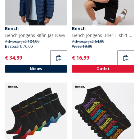
Bench
Bench
Bench Jongens Riffin Jas Navy
Bench Jongens Biller T-shirt En Korte Broek Set Zwart
Adviesprijs
€ 104,99
Adviesprijs
€ 64,99
Bespaar
€ 70,00
Was
€ 19,99
Current
Current
€ 34,99
€ 16,99
Nieuw
Outlet