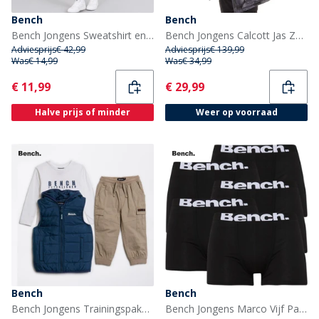
Bench
Bench
Bench Jongens Sweatshirt en Joggingbroek Set Navy
Bench Jongens Calcott Jas Zwart Digi Camo
Adviesprijs
€ 42,99
Adviesprijs
€ 139,99
Was
€ 14,99
Was
€ 34,99
Current
Current
€ 11,99
€ 29,99
Halve prijs of minder
Weer op voorraad
Bench
Bench
Bench Jongens Trainingspakken Wit
Bench Jongens Marco Vijf Pack Boxers Zwart