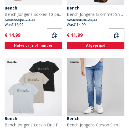
Bench
Bench
Bench Jongens Sokken 10-pack Zwart/Multi
Bench Jongens Grommet Sneakersokken Zwart
Adviesprijs
€ 29,99
Adviesprijs
€ 29,99
Was
€ 16,99
Was
€ 14,99
Current
Current
€ 14,99
€ 11,99
Halve prijs of minder
Afgeprijsd
Bench
Bench
Bench Jongens Lockin Drie Pak T-shirts Frost Grey/Zwart/Blue Aura
Bench Jongens Carson Slim Jeans Lichtblauw