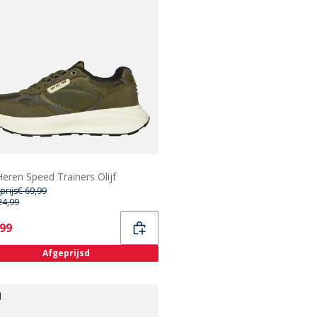
eren Speed Trainers Olijf
prijs
€ 69,99
24,99
ent
,99
Afgeprijsd