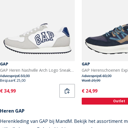
GAP
GAP
GAP Heren Nashville Arch Logo Sneakers Wit
Adviesprijs
€ 59,99
Adviesprijs
€ 69,99
Bespaar
€ 25,00
Was
€ 29,99
Current
Current
€ 34,99
€ 24,99
Outlet
Heren GAP
Herenkleding van GAP bij MandM. Bekijk het assortiment me