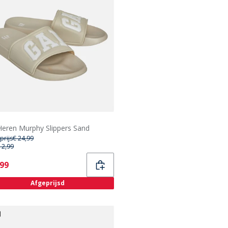
eren Murphy Slippers Sand
prijs
€ 24,99
12,99
ent
,99
Afgeprijsd