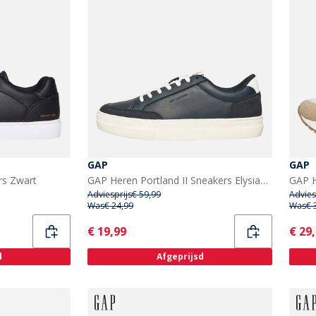
GAP
GAP
rs Zwart
GAP Heren Portland II Sneakers Elysian Blue
Adviesprijs
€ 59,99
Advies
Was
€ 24,99
Was
€ 
Current
Curr
€ 19,99
€ 29
d
Afgeprijsd