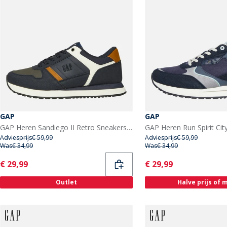
GAP
GAP
GAP Heren Sandiego II Retro Sneakers Marineblauw
Adviesprijs
€ 59,99
Adviesprijs
€ 59,99
Was
€ 34,99
Was
€ 34,99
Current
Current
€ 29,99
€ 29,99
Outlet
Halve prijs of 