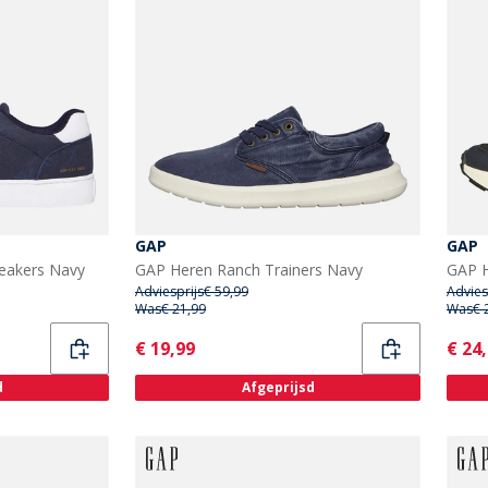
GAP
GAP
eakers Navy
GAP Heren Ranch Trainers Navy
GAP H
Adviesprijs
€ 59,99
Advies
Was
€ 21,99
Was
€ 
Current
Curr
€ 19,99
€ 24
d
Afgeprijsd