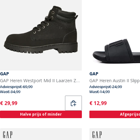
GAP
GAP
GAP Heren Westport Mid II Laarzen Zwart
GAP Heren Austin II Slip
Adviesprijs
€ 69,99
Adviesprijs
€ 24,99
Was
€ 34,99
Was
€ 14,99
Current
Current
€ 29,99
€ 12,99
Halve prijs of minder
Afgeprijs