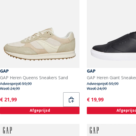
GAP
GAP
GAP Heren Queens Sneakers Sand
GAP Heren Giant Sneake
Adviesprijs
€ 59,99
Adviesprijs
€ 59,99
Was
€ 24,99
Was
€ 24,99
Current
Current
€ 21,99
€ 19,99
Afgeprijsd
Afgeprijs