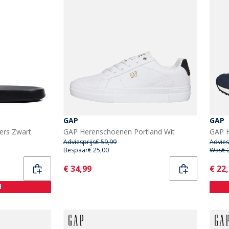
GAP
GAP
pers Zwart
GAP Herenschoenen Portland Wit
Adviesprijs
€ 59,99
Advies
Bespaar
€ 25,00
Was
€ 
Current
Curr
€ 34,99
€ 22
d