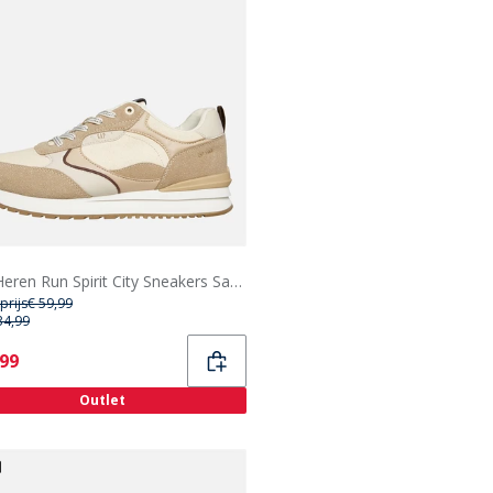
GAP Heren Run Spirit City Sneakers Sand
prijs
€ 59,99
34,99
ent
,99
Outlet