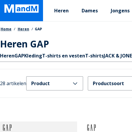
Skip
Primary departments
to
Heren
Dames
Jongens
main
content
Kruimelpad
Home
Heren
GAP
Heren GAP
Quicklinks
Heren
GAP
Kleding
T-shirts en vesten
T-shirts
JACK & JON
28 artikelen
Product
Productsoort