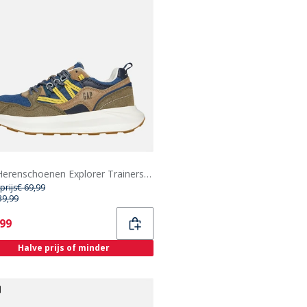
GAP Herenschoenen Explorer Trainers Denim Blue
prijs
€ 69,99
39,99
ent
,99
Halve prijs of minder