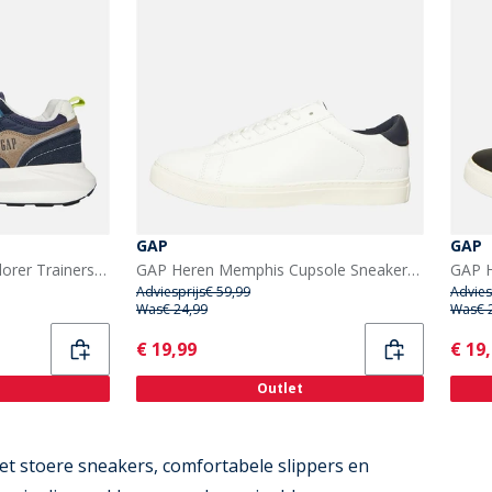
GAP
GAP
GAP Herenschoenen Explorer Trainers Navy
GAP Heren Memphis Cupsole Sneakers Wit
Adviesprijs
€ 59,99
Advies
Was
€ 24,99
Was
€ 
Current
Curr
€ 19,99
€ 19
Outlet
t stoere sneakers, comfortabele slippers en