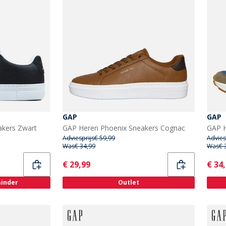
GAP
GAP
akers Zwart
GAP Heren Phoenix Sneakers Cognac
Adviesprijs
€ 59,99
Advies
Was
€ 34,99
Was
€ 
Current
Curr
€ 29,99
€ 34
minder
Outlet