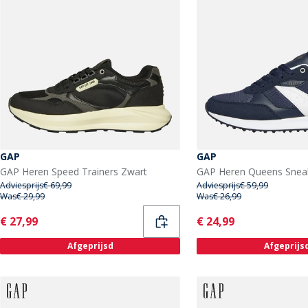
GAP
GAP
GAP Heren Speed Trainers Zwart
GAP Heren Queens Snea
Adviesprijs
€ 69,99
Adviesprijs
€ 59,99
Was
€ 29,99
Was
€ 26,99
Current
Current
€ 27,99
€ 24,99
Afgeprijsd
Afgeprijs