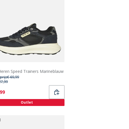
eren Speed Trainers Marineblauw
prijs
€ 69,99
27,99
ent
,99
Outlet