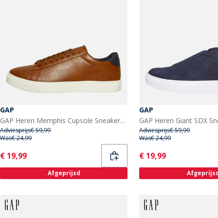
GAP
GAP
GAP Heren Memphis Cupsole Sneakers Gember Biscuit
GAP Heren Giant SDX Sn
Adviesprijs
€ 59,99
Adviesprijs
€ 59,99
Was
€ 24,99
Was
€ 24,99
Current
Current
€ 19,99
€ 19,99
Afgeprijsd
Afgeprijs