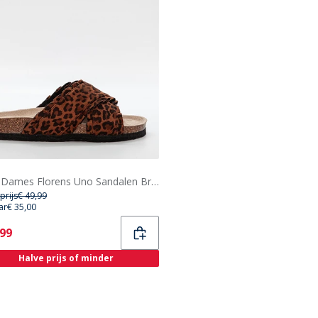
Duffy Dames Florens Uno Sandalen Bruin/Multi
prijs
€ 49,99
ar
€ 35,00
ent
,99
Halve prijs of minder