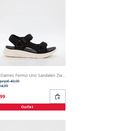
Duffy Dames Fermo Uno Sandalen Zwart
prijs
€ 49,99
24,99
ent
,99
Outlet