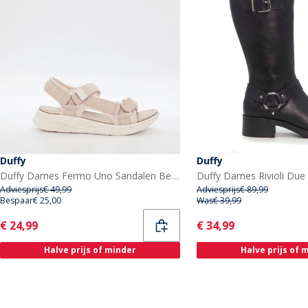
Duffy
Duffy
Duffy Dames Fermo Uno Sandalen Beige
Duffy Dames Rivioli Due
Adviesprijs
€ 49,99
Adviesprijs
€ 89,99
Bespaar
€ 25,00
Was
€ 39,99
Current
Current
€ 24,99
€ 34,99
Halve prijs of minder
Halve prijs of 