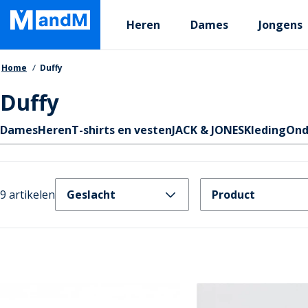
Skip
Primary departments
to
Heren
Dames
Jongens
main
content
Kruimelpad
Home
Duffy
Duffy
Quicklinks
Dames
Heren
T-shirts en vesten
JACK & JONES
Kleding
Ond
9 artikelen
Geslacht
Product