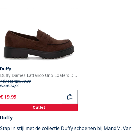
Duffy
Duffy Dames Lattarico Uno Loafers Donker Bruin
Adviesprijs
€ 79,99
Was
€ 24,99
Current
€ 19,99
Outlet
Duffy
Stap in stijl met de collectie Duffy schoenen bij MandM. Van