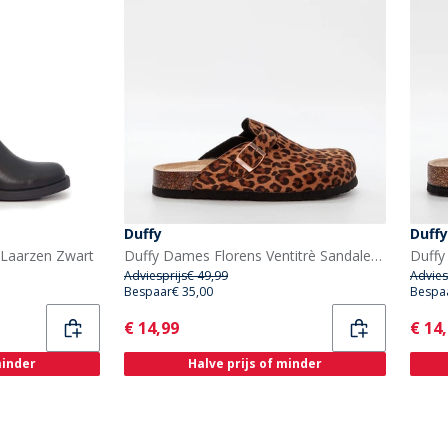
Duffy
Duffy
 Laarzen Zwart
Duffy Dames Florens Ventitrè Sandalen Bruin/Multi
Adviesprijs
€ 49,99
Advies
Bespaar
€ 35,00
Bespa
Current
Curr
€ 14,99
€ 14
minder
Halve prijs of minder