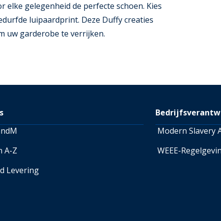
or elke gelegenheid de perfecte schoen. Kies
edurfde luipaardprint. Deze Duffy creaties
m uw garderobe te verrijken.
s
Bedrijfsverantw
andM
Modern Slavery A
n A-Z
WEEE-Regelgevi
ed Levering