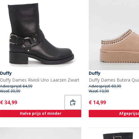
Duffy
Duffy
Duffy Dames Rivioli Uno Laarzen Zwart
Adviesprijs
€ 84,99
Adviesprijs
€ 69,99
Was
€ 39,99
Was
€ 19,99
Current
Current
€ 34,99
€ 14,99
Halve prijs of minder
Afgeprijs