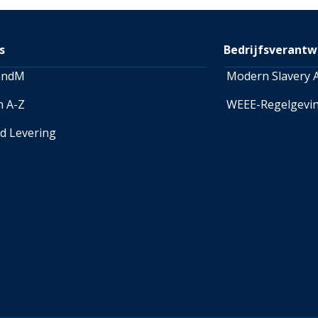
Retourneren-pagina
raadple
over retourneren.
s
Bedrijfsverantw
andM
Modern Slavery A
n A-Z
WEEE-Regelgevi
ed Levering