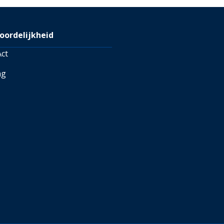
gen voor meer informatie
oordelijkheid
ct
ng