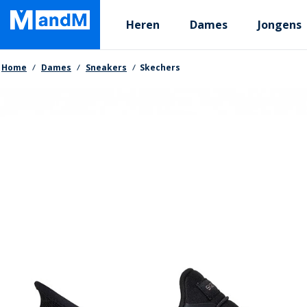
Skip
Primary departments
to
Heren
Dames
Jongens
main
content
Kruimelpad
Home
Dames
Sneakers
Skechers