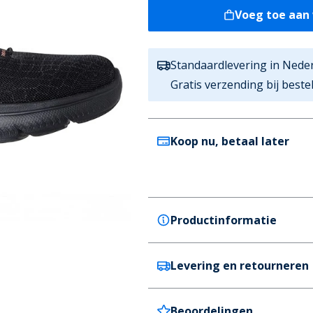
Voeg toe aan
Standaardlevering in Nede
Gratis verzending bij best
Koop nu, betaal later
Productinformatie
Levering en retourneren
SKECHERS SPORT
SKECHERS Dames Summits Cla
Zwart
Beoordelingen