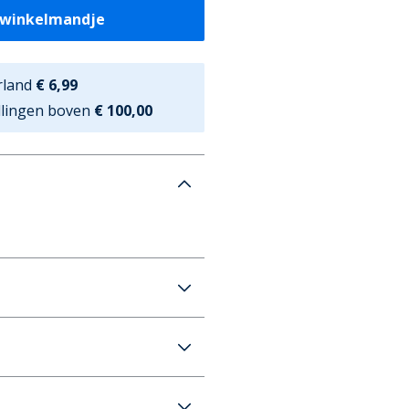
 winkelmandje
rland
€ 6,99
ellingen boven
€ 100,00
ssy Nacht Instappers