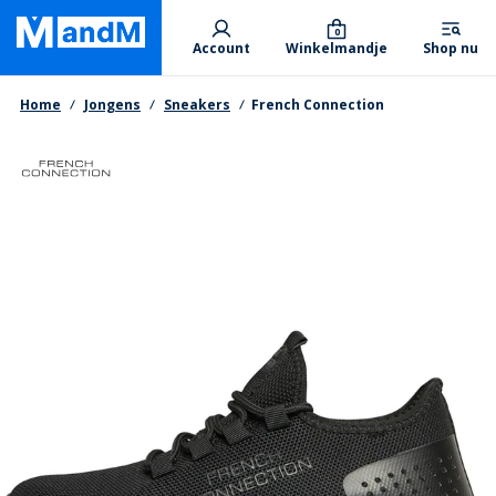
Skip
Primary departments
to
0
Account
Winkelmandje
Shop nu
main
content
Kruimelpad
Home
Jongens
Sneakers
French Connection