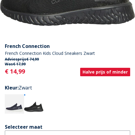
French Connection
French Connection Kids Cloud Sneakers Zwart
Adviesprijs
€ 74,99
Was
€ 17,99
Current
€ 14,99
Halve prijs of minder
Kleur
:
Zwart
Selecteer maat