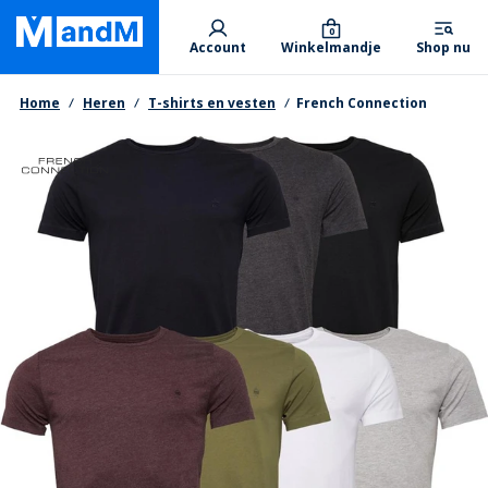
Skip
Primary departments
to
0
Account
Winkelmandje
Shop nu
main
content
Kruimelpad
Home
Heren
T-shirts en vesten
French Connection