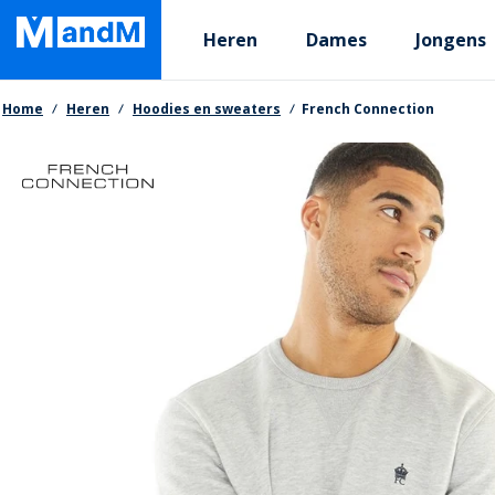
Skip
Primary departments
to
Heren
Dames
Jongens
main
content
Kruimelpad
Home
Heren
Hoodies en sweaters
French Connection