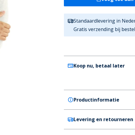
Standaardlevering in Nede
Gratis verzending bij best
Koop nu, betaal later
Productinformatie
Levering en retourneren
French Connection
French Connection Heren Swe
Kleur