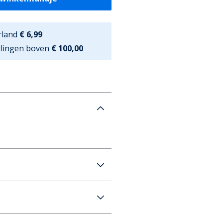
rland
€ 6,99
ellingen boven
€ 100,00
aters Gemeleerd Lichtgrijs