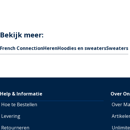
Bekijk meer:
French Connection
Heren
Hoodies en sweaters
Sweaters
Help & Informatie
Over On
Hoe te Bestellen
Over M
Levering
Artikele
Retourneren
Unlimit