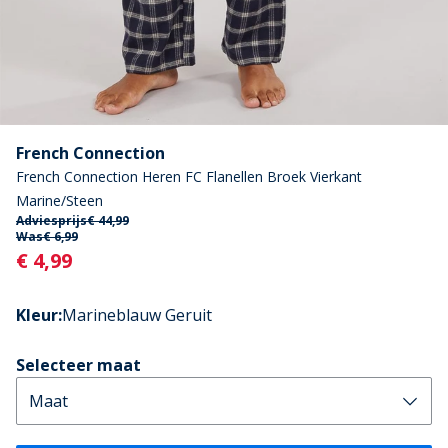
French Connection
French Connection Heren FC Flanellen Broek Vierkant
Marine/Steen
Adviesprijs
€ 44,99
Was
€ 6,99
Current
€ 4,99
Kleur
:
Marineblauw Geruit
Selecteer maat