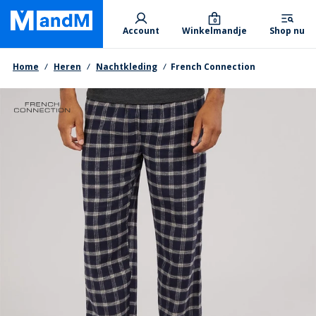
Skip
Primary departments
to
0
Account
Winkelmandje
Shop nu
main
content
Kruimelpad
Home
Heren
Nachtkleding
French Connection