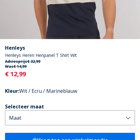
Henleys
Henleys Heren Henpanel T Shirt Wit
Adviesprijs
€ 32,99
Was
€ 14,99
Current
€ 12,99
Kleur
:
Wit / Ecru / Marineblauw
Selecteer maat