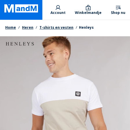
Skip
Primary departments
to
0
Account
Winkelmandje
Shop nu
main
content
Kruimelpad
Home
Heren
T-shirts en vesten
Henleys