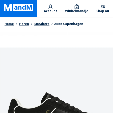
Skip
Primary departments
to
0
Account
Winkelmandje
Shop nu
main
content
Kruimelpad
Home
Heren
Sneakers
ARKK Copenhagen