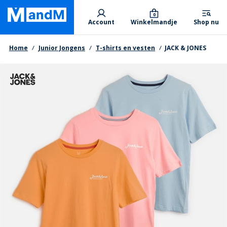
Skip
Primary departments
to
0
Account
Winkelmandje
Shop nu
main
content
Kruimelpad
Home
Junior Jongens
T-shirts en vesten
JACK & JONES