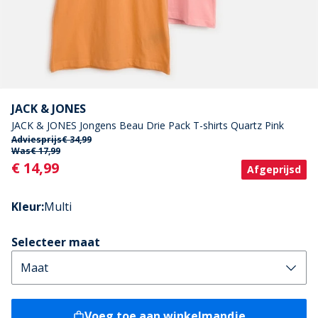
JACK & JONES
JACK & JONES Jongens Beau Drie Pack T-shirts Quartz Pink
Adviesprijs
€ 34,99
Was
€ 17,99
Current
€ 14,99
Afgeprijsd
Kleur
:
Multi
Selecteer maat
Voeg toe aan winkelmandje