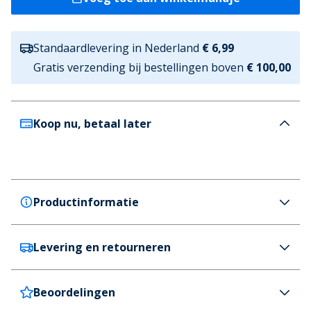
Standaardlevering in Nederland
€ 6,99
Gratis verzending bij bestellingen boven
€ 100,00
Koop nu, betaal later
Productinformatie
Levering en retourneren
JACK & JONES
JACK & JONES Jongens Beau Drie Pack T-shirts
Quartz Pink
Beoordelingen
Nederland
€6,99 (GRATIS vanaf €100)
Kleur