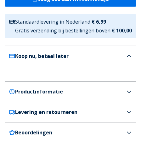
Standaardlevering in Nederland
€ 6,99
Gratis verzending bij bestellingen boven
€ 100,00
Koop nu, betaal later
Productinformatie
Levering en retourneren
JACK & JONES
JACK & JONES Heren Murphy Mule Huisslippers
Antraciet
Beoordelingen
Nederland
€6,99 (GRATIS vanaf €100)
Kleur