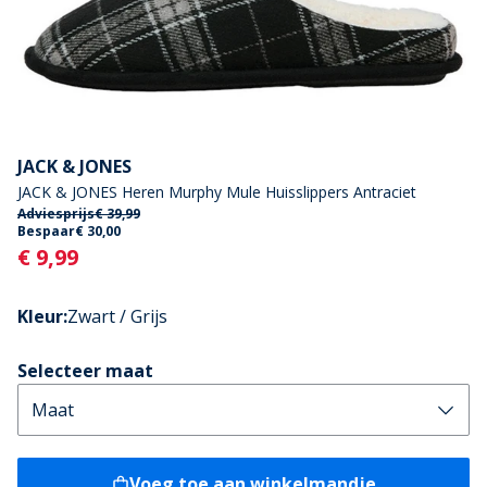
JACK & JONES
JACK & JONES Heren Murphy Mule Huisslippers Antraciet
Adviesprijs
€ 39,99
Bespaar
€ 30,00
Current
€ 9,99
Kleur
:
Zwart / Grijs
Selecteer maat
Voeg toe aan winkelmandje