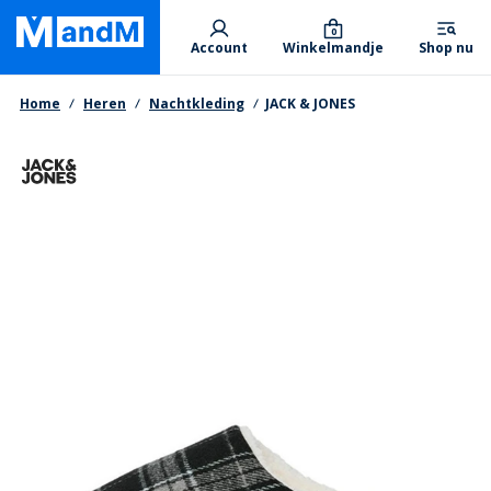
Skip
Primary departments
to
0
Account
Winkelmandje
Shop nu
main
content
Kruimelpad
Home
Heren
Nachtkleding
JACK & JONES