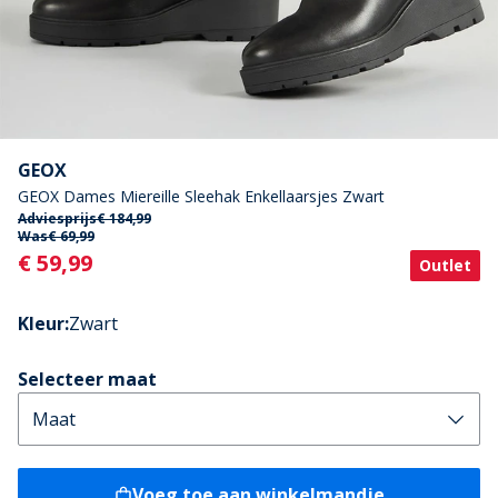
GEOX
GEOX Dames Miereille Sleehak Enkellaarsjes Zwart
Adviesprijs
€ 184,99
Was
€ 69,99
Current
€ 59,99
Outlet
Kleur
:
Zwart
Selecteer maat
Voeg toe aan winkelmandje