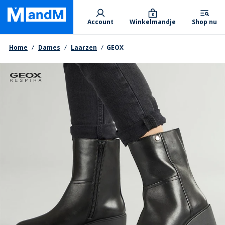
Skip
Primary departments
to
0
Account
Winkelmandje
Shop nu
main
content
Kruimelpad
Home
Dames
Laarzen
GEOX