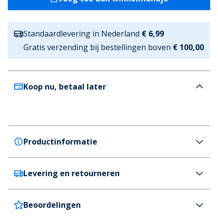
Standaardlevering in Nederland
€ 6,99
Gratis verzending bij bestellingen boven
€ 100,00
Koop nu, betaal later
Productinformatie
Levering en retourneren
GEOX
GEOX Dames Miereille Sleehak Enkellaarsjes Zwart
Kleur
Beoordelingen
Nederland
€6,99 (GRATIS vanaf €100)
Zwart