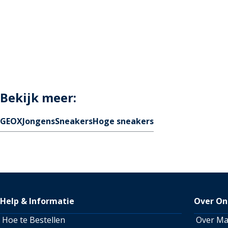
Bekijk meer:
GEOX
Jongens
Sneakers
Hoge sneakers
Help & Informatie
Over On
Hoe te Bestellen
Over M