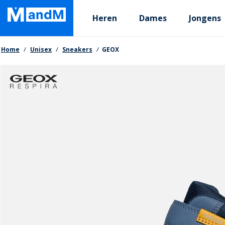
Skip
Primary departments
to
Heren
Dames
Jongens
main
content
Kruimelpad
Home
Unisex
Sneakers
GEOX