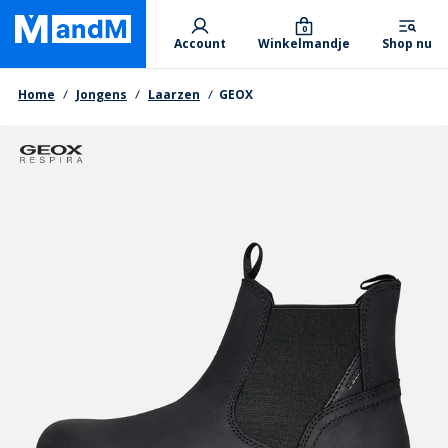
Skip
Primary departments
to
0
Account
Winkelmandje
Shop nu
main
content
Kruimelpad
Home
Jongens
Laarzen
GEOX