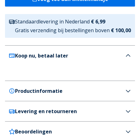
Standaardlevering in Nederland
€ 6,99
Gratis verzending bij bestellingen boven
€ 100,00
Koop nu, betaal later
Productinformatie
Levering en retourneren
GEOX
GEOX Jongens Chelsea Boots Shaylax Zwart
Kleur
Beoordelingen
Nederland
€6,99 (GRATIS vanaf €100)
Zwart