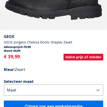
GEOX
GEOX Jongens Chelsea Boots Shaylax Zwart
Adviesprijs
€ 79,99
Was
€ 44,99
Current
€ 39,99
Halve prijs of minder
Kleur
:
Zwart
Selecteer maat
Voeg toe aan winkelmandje