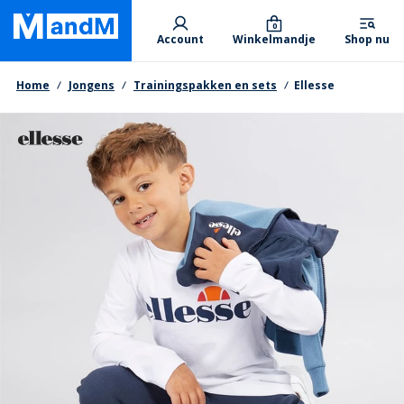
Skip
Primary departments
to
0
Account
Winkelmandje
Shop nu
main
content
Kruimelpad
Home
Jongens
Trainingspakken en sets
Ellesse