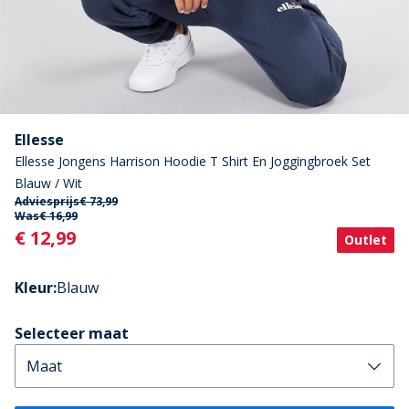
Ellesse
Ellesse Jongens Harrison Hoodie T Shirt En Joggingbroek Set
Blauw / Wit
Adviesprijs
€ 73,99
Was
€ 16,99
Current
€ 12,99
Outlet
Kleur
:
Blauw
Selecteer maat