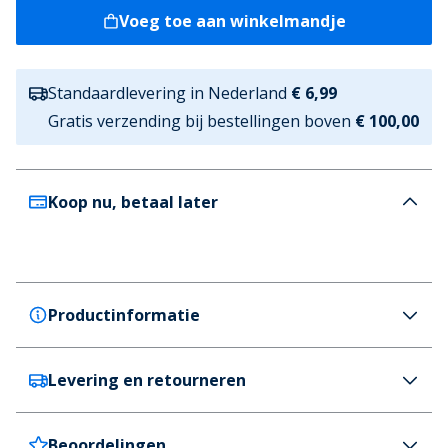
Voeg toe aan winkelmandje
Standaardlevering in Nederland
€ 6,99
Gratis verzending bij bestellingen boven
€ 100,00
Koop nu, betaal later
Productinformatie
Levering en retourneren
Ellesse
Ellesse Jongens Harrison Hoodie T Shirt En
Joggingbroek Set Blauw / Wit
Beoordelingen