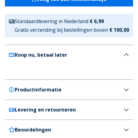
Standaardlevering in Nederland
€ 6,99
Gratis verzending bij bestellingen boven
€ 100,00
Koop nu, betaal later
Productinformatie
Levering en retourneren
Ellesse
Ellesse Heren Drago Fleecejacke mit Kapuze Khaki
Kleur
Beoordelingen
Nederland
€6,99 (GRATIS vanaf €100)
Kaki