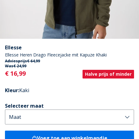
Ellesse
Ellesse Heren Drago Fleecejacke mit Kapuze Khaki
Adviesprijs
€ 64,99
Was
€ 24,99
Current
€ 16,99
Halve prijs of minder
Kleur
:
Kaki
Selecteer maat
Voeg toe aan winkelmandje