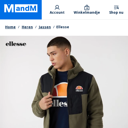
Skip
Primary departments
to
0
Account
Winkelmandje
Shop nu
main
content
Kruimelpad
Home
Heren
Jassen
Ellesse