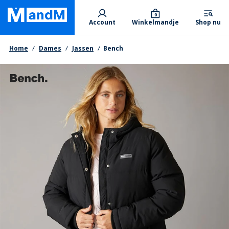
Skip
Primary departments
to
0
Account
Winkelmandje
Shop nu
main
content
Kruimelpad
Home
Dames
Jassen
Bench