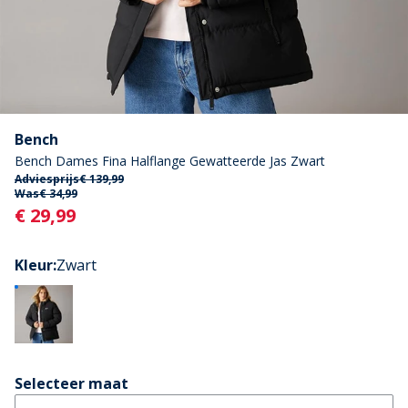
Bench
Bench Dames Fina Halflange Gewatteerde Jas Zwart
Adviesprijs
€ 139,99
Was
€ 34,99
Current
€ 29,99
Kleur
:
Zwart
Selecteer maat