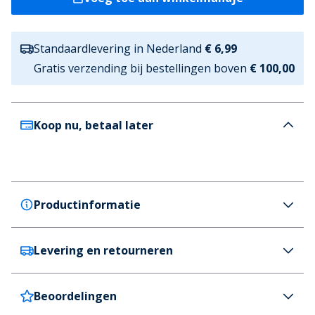
Standaardlevering in Nederland
€ 6,99
Gratis verzending bij bestellingen boven
€ 100,00
Koop nu, betaal later
Productinformatie
Levering en retourneren
Bench
Bench Heren Probert Tonal Logo Hoodie Stone
Kleur
Beoordelingen
Nederland
€6,99 (GRATIS vanaf €100)
Steengrijs