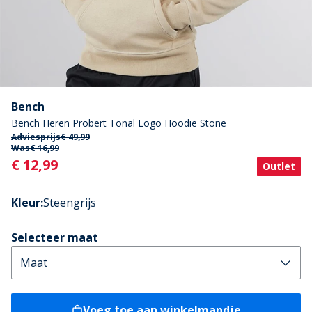
Bench
Bench Heren Probert Tonal Logo Hoodie Stone
Adviesprijs
€ 49,99
Was
€ 16,99
Current
€ 12,99
Outlet
Kleur
:
Steengrijs
Selecteer maat
Voeg toe aan winkelmandje