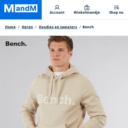
Skip
Primary departments
to
0
Account
Winkelmandje
Shop nu
main
content
Kruimelpad
Home
Heren
Hoodies en sweaters
Bench