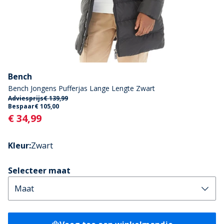
Bench
Bench Jongens Pufferjas Lange Lengte Zwart
Adviesprijs
€ 139,99
Bespaar
€ 105,00
Current
€ 34,99
Kleur
:
Zwart
Selecteer maat