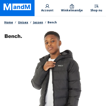
Skip
Primary departments
to
0
Account
Winkelmandje
Shop nu
main
content
Kruimelpad
Home
Unisex
Jassen
Bench