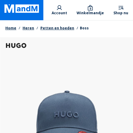
Skip
Primary departments
to
0
Account
Winkelmandje
Shop nu
main
content
Kruimelpad
Home
Heren
Petten en hoeden
Boss