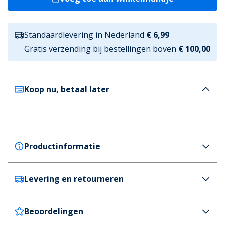
Standaardlevering in Nederland
€ 6,99
Gratis verzending bij bestellingen boven
€ 100,00
Koop nu, betaal later
Productinformatie
Levering en retourneren
HUGO
HUGO Heren Jude Pet Open Blue
Kleur
Beoordelingen
Nederland
€6,99 (GRATIS vanaf €100)
Blauw