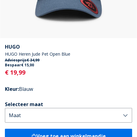
HUGO
HUGO Heren Jude Pet Open Blue
Adviesprijs
€ 34,99
Bespaar
€ 15,00
Current
€ 19,99
Kleur
:
Blauw
Selecteer maat
Voeg toe aan winkelmandje