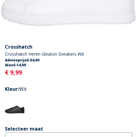
Crosshatch
Crosshatch Heren Gleaton Sneakers Wit
Adviesprijs
€ 54,99
Was
€ 14,99
Current
€ 9,99
Kleur
:
Wit
Selecteer maat