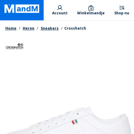
Skip
Primary departments
to
0
Account
Winkelmandje
Shop nu
main
content
Kruimelpad
Home
Heren
Sneakers
Crosshatch