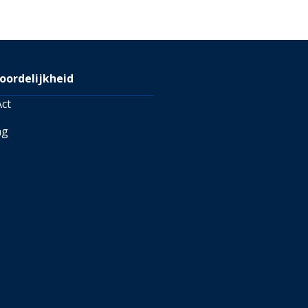
, vanuit België kun je een
9. Je kunt ook de
MandM
gen voor meer informatie
oordelijkheid
ct
ng