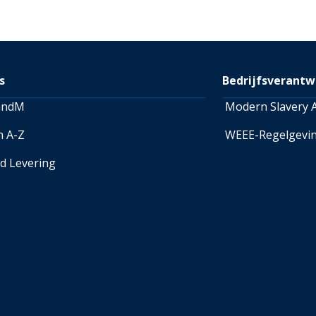
retourlabel kopen voor € 8,99
retourlabel kopen voor € 9,9
Retourneren-pagina
raadple
over retourneren.
s
Bedrijfsverantw
andM
Modern Slavery A
n A-Z
WEEE-Regelgevi
ed Levering