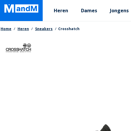
Skip
Primary departments
to
Heren
Dames
Jongens
main
content
Kruimelpad
Home
Heren
Sneakers
Crosshatch