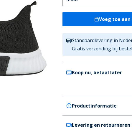
Voeg toe aan
Standaardlevering in Nede
Gratis verzending bij best
Koop nu, betaal later
Productinformatie
Levering en retourneren
Crosshatch