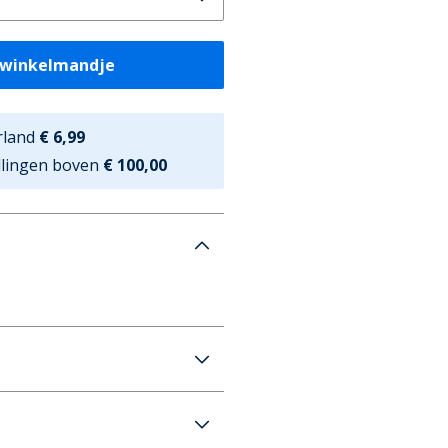
 winkelmandje
rland
€ 6,99
ellingen boven
€ 100,00