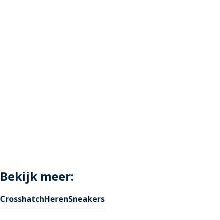
Bekijk meer:
Crosshatch
Heren
Sneakers